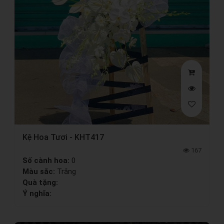
Kệ Hoa Tươi - KHT417
167
Số cành hoa:
0
Màu sắc:
Trắng
Quà tặng:
Ý nghĩa: