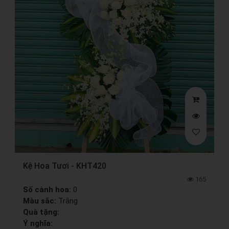
Kệ Hoa Tươi - KHT420
165
Số cành hoa:
0
Màu sắc:
Trắng
Quà tặng:
Ý nghĩa: