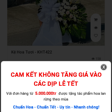
Kệ Hoa Tươi - KHT422
158
Số cành hoa:
0
Màu sắc:
Trắng
CAM KẾT KHÔNG TĂNG GIÁ VÀO
Quà tặng:
Ý nghĩa:
CÁC DỊP LỄ TẾT
5.000.000tr
Với đơn hàng từ
được tặng tác phẩm hoa lan
rừng theo mùa
Chuẩn Hoa - Chuẩn Tết - Uy tín - Nhanh chóng!