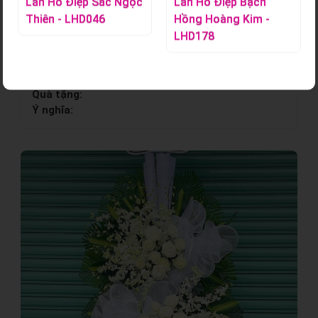
Lan Hồ Điệp Sắc Ngọc
Lan Hồ Điệp Bạch
Thiên - LHD046
Hồng Hoàng Kim -
Kệ Hoa Tươi - KHT421
LHD178
154
Số cành hoa:
0
Màu sắc:
Trắng
Quà tặng:
Ý nghĩa: