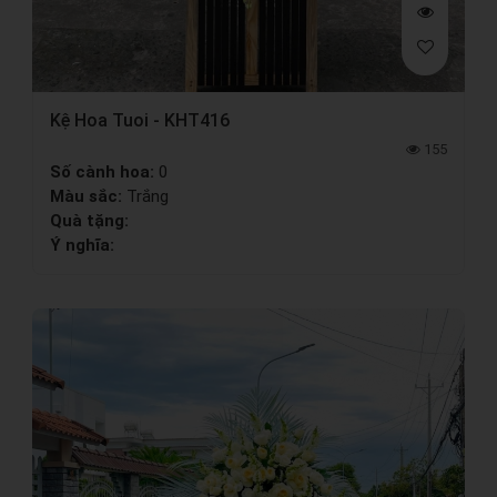
Kệ Hoa Tuoi - KHT416
155
Số cành hoa:
0
Màu sắc:
Trắng
Quà tặng:
Ý nghĩa: