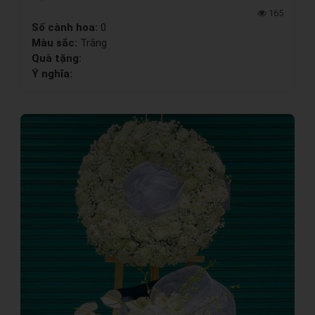
165
Số cành hoa:
0
Màu sắc:
Trắng
Quà tặng:
Ý nghĩa: