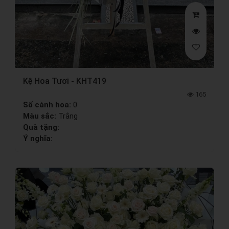
Kệ Hoa Tươi - KHT419
165
Số cành hoa:
0
Màu sắc:
Trắng
Quà tặng:
Ý nghĩa: