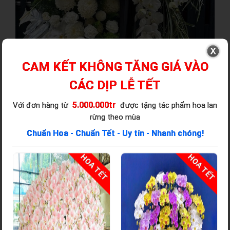
CAM KẾT KHÔNG TĂNG GIÁ VÀO
CÁC DỊP LỄ TẾT
5.000.000tr
Với đơn hàng từ
được tặng tác phẩm hoa lan
rừng theo mùa
Chuẩn Hoa - Chuẩn Tết - Uy tín - Nhanh chóng!
T
HOA TẾT
HOA TẾT