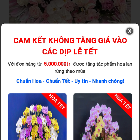
CAM KẾT KHÔNG TĂNG GIÁ VÀO
CÁC DỊP LỄ TẾT
5.000.000tr
Với đơn hàng từ
được tặng tác phẩm hoa lan
rừng theo mùa
Chuẩn Hoa - Chuẩn Tết - Uy tín - Nhanh chóng!
T
HOA TẾT
HOA TẾT