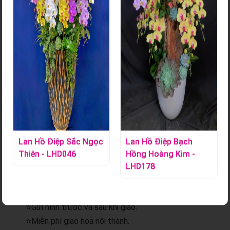
Kệ Hoa Tuoi - KHT416
Mã sản phẩm:
S000856
Mỗi nghệ nhân cắm hoa sẽ tạo ra các mẫu hoa khác nhau,
không hoàn toàn giống nhau 100% và có độ tùy biến đôi
chút, hoalantacpham.com cam kết đảm bảo tầm 90%-95%
như mẫu cho quý khách hàng (100% sản phẩm hoa lan từ
người dân làng hoa Lâm Đồng).
Lan Hồ Điệp Sắc Ngọc
Lan Hồ Điệp Bạch
Thiên - LHD046
Hồng Hoàng Kim -
Chi tiết sản phẩm
LHD178
⭐Giao hoa hỏa tốc.
⭐Gửi hình trước và sau khi giao.
⭐Miễn phí giao hoa nội thành.