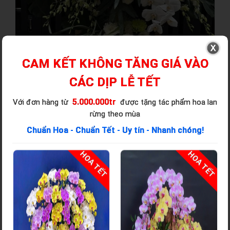
CAM KẾT KHÔNG TĂNG GIÁ VÀO
CÁC DỊP LỄ TẾT
5.000.000tr
Với đơn hàng từ
được tặng tác phẩm hoa lan
rừng theo mùa
Chuẩn Hoa - Chuẩn Tết - Uy tín - Nhanh chóng!
T
HOA TẾT
HOA TẾT