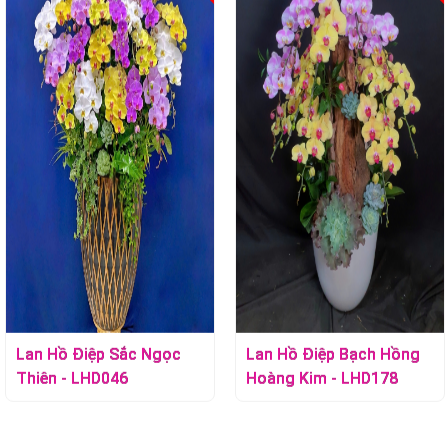
iệp Hồng Phát - LHD071
Lan Hồ Điệp Hồng An - L
hoa:
Số cành hoa:
Màu sắc:
:
Quà tặng:
Ý nghĩa:
Lan Hồ Điệp Bạch Hồng
Lan Hồ Điệp Bạch Hồng
Hoàng Kim - LHD178
Thiên Ánh - LHD179