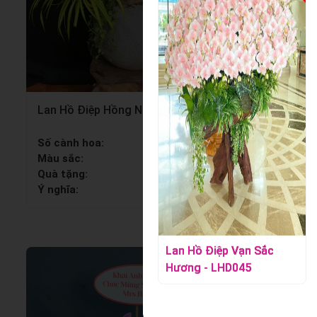
Lan Hồ Điệp Hồng Ngọc - LHD070
Lan Hồ Đ
Số cành hoa:
Số cành 
Màu sắc:
Màu sắc:
Quà tặng:
Quà tặng
Ý nghĩa:
Ý nghĩa:
Lan Hồ Điệp Vạn Sắc
Lan Hồ Điệp Sắc Ngọc
Hương - LHD045
Thiên - LHD046