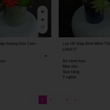
iệp Hoàng Hôn Cam -
Lan Hồ Điệp Bình Minh Tìn
LHD077
hoa:
Số cành hoa:
Màu sắc:
:
Quà tặng:
Ý nghĩa:
«
1
2
...
8
»