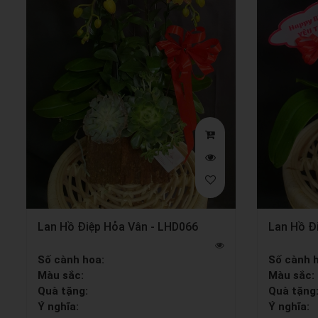
Lan Hồ Điệp Hỏa Vân - LHD066
Lan Hồ Đ
Số cành hoa:
Số cành 
Màu sắc:
Màu sắc:
Quà tặng:
Quà tặng
Ý nghĩa:
Ý nghĩa: