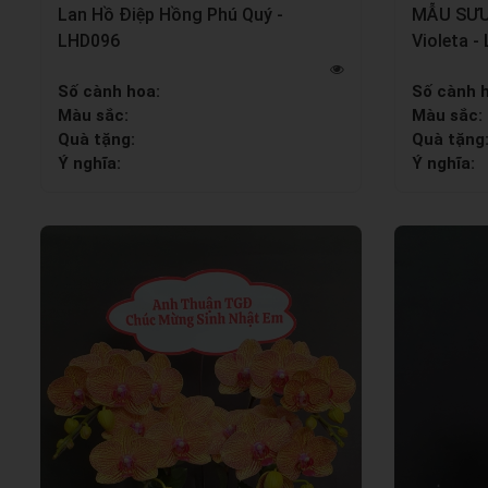
Lan Hồ Điệp Hồng Phú Quý -
MẪU SƯU 
LHD096
Violeta -
Số cành hoa:
Số cành 
Màu sắc:
Màu sắc:
Quà tặng:
Quà tặng
Ý nghĩa:
Ý nghĩa: