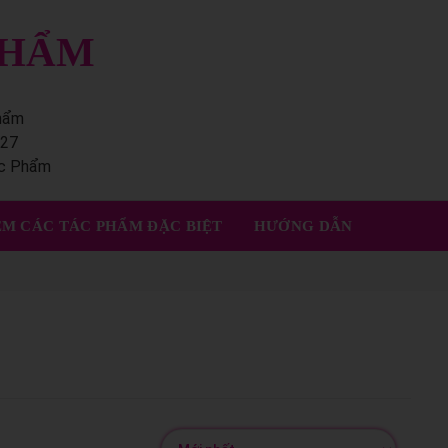
PHẨM
phẩm
227
ác Phẩm
M CÁC TÁC PHẨM ĐẶC BIỆT
HƯỚNG DẪN