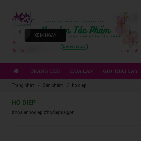
XEM NGAY
TRANG CHỦ
HOA LAN
GIỎ TRÁI CÂY
Trang nhất
Sản phẩm
ho diep
HO DIEP
#hoalanhodiep #hodiepsaigon