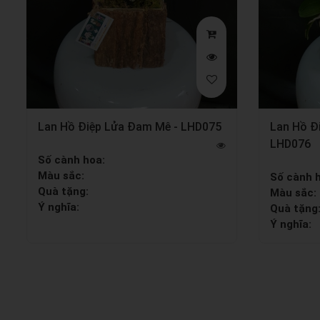
Lan Hồ Điệp Lửa Đam Mê - LHD075
Lan Hồ Đ
LHD076
Số cành hoa:
Màu sắc:
Số cành 
Quà tặng:
Màu sắc:
Ý nghĩa:
Quà tặng
Ý nghĩa: