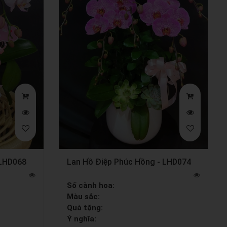
 LHD068
Lan Hồ Điệp Phúc Hồng - LHD074
Số cành hoa:
Màu sắc:
Quà tặng:
Ý nghĩa: