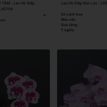
TẦM - Lan Hồ Điệp
Lan Hồ Điệp Kim Lộc - LH
 LHD104
Số cành hoa:
Màu sắc:
hoa:
Quà tặng:
Ý nghĩa:
: