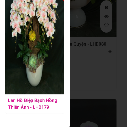
HD072
Lan Hồ Điệp Hòa Quyện - LHD080
Số cành hoa:
Màu sắc:
Quà tặng:
Ý nghĩa:
Lan Hồ Điệp Vàng -
Lan Hồ Điệp Mix Màu
LHD392
Cao Cấp - LHD415