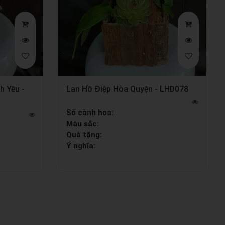
h Yêu -
Lan Hồ Điệp Hòa Quyện - LHD078
Số cành hoa:
Màu sắc:
Quà tặng:
Ý nghĩa: