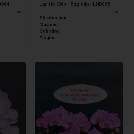
D064
Lan Hồ Điệp Hồng Vân - LHD065
Số cành hoa:
Màu sắc:
Quà tặng:
Ý nghĩa: