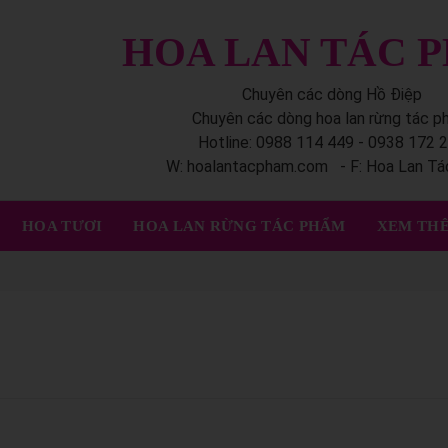
HOA LAN TÁC 
Chuyên các dòng Hồ Điệp
Chuyên các dòng hoa lan rừng tác 
Hotline: 0988 114 449 - 0938 172 
W: hoalantacpham.com - F: Hoa Lan T
HOA TƯƠI
HOA LAN RỪNG TÁC PHẨM
XEM THÊ