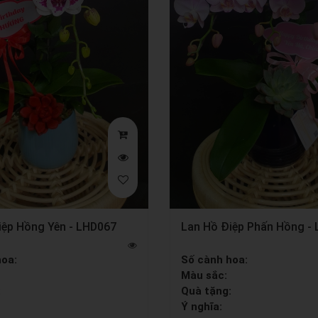
iệp Hồng Yên - LHD067
Lan Hồ Điệp Phấn Hồng -
hoa:
Số cành hoa:
Màu sắc:
:
Quà tặng:
Ý nghĩa: