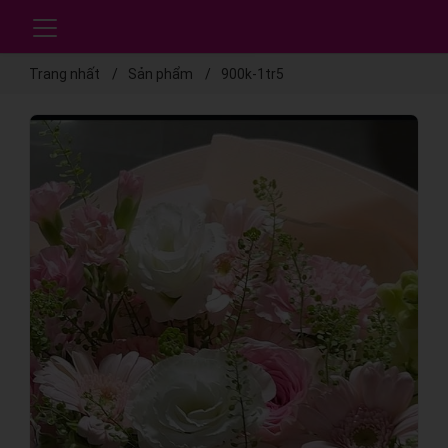
Trang nhất
Sản phẩm
900k-1tr5