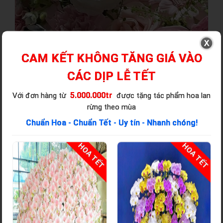
CAM KẾT KHÔNG TĂNG GIÁ VÀO
CÁC DỊP LỄ TẾT
5.000.000tr
Với đơn hàng từ
được tặng tác phẩm hoa lan
rừng theo mùa
Chuẩn Hoa - Chuẩn Tết - Uy tín - Nhanh chóng!
T
HOA TẾT
HOA TẾT