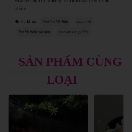
⭐Chính sách ưu đãi hấp dẫn khi mua trên 3 sản
phẩm.
Từ khóa:
hoa lan hồ điệp
hoa tươi
lan hồ điệp sài gòn
hoa lan tác phẩm
SẢN PHẨM CÙNG
LOẠI