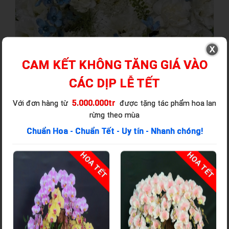
CAM KẾT KHÔNG TĂNG GIÁ VÀO
CÁC DỊP LỄ TẾT
5.000.000tr
Với đơn hàng từ
được tặng tác phẩm hoa lan
rừng theo mùa
Chuẩn Hoa - Chuẩn Tết - Uy tín - Nhanh chóng!
T
HOA TẾT
HOA TẾT