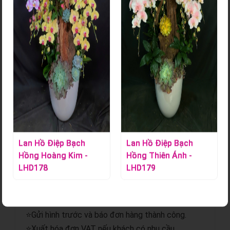
Bó Hoa Tươi - HT143
Mã sản phẩm:
S000910
Liên hệ ngay Hoa Lan Tác Phẩm để đặt những bó hoa xinh
gửi đến những người mình yêu thương.
Chi tiết sản phẩm
Lan Hồ Điệp Bạch
Lan Hồ Điệp Bạch
Hồng Hoàng Kim -
Hồng Thiên Ánh -
⭐Giao hoa hỏa tốc.
LHD178
LHD179
⭐Gửi hình trước và sau khi giao.
⭐Miễn phí giao hoa nội thành.
⭐Miễn phí thiệp, banner trị giá 50.000đ.
⭐Gửi hình trước và báo đơn hàng thành công.
⭐Xuất hóa đơn VAT nếu khách có nhu cầu.