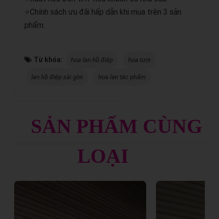
⭐Chính sách ưu đãi hấp dẫn khi mua trên 3 sản
phẩm.
Từ khóa:
hoa lan hồ điệp
hoa tươi
lan hồ điệp sài gòn
hoa lan tác phẩm
SẢN PHẨM CÙNG
LOẠI