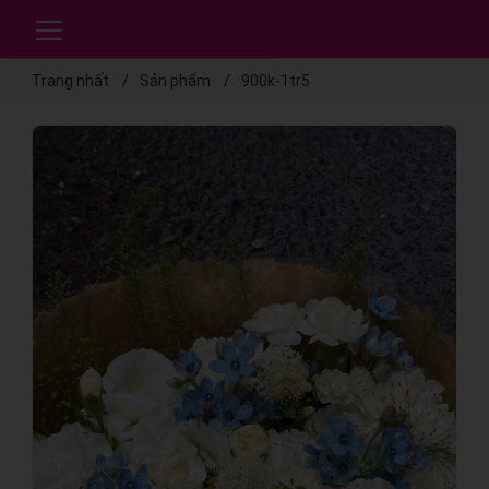
Trang nhất
Sản phẩm
900k-1tr5