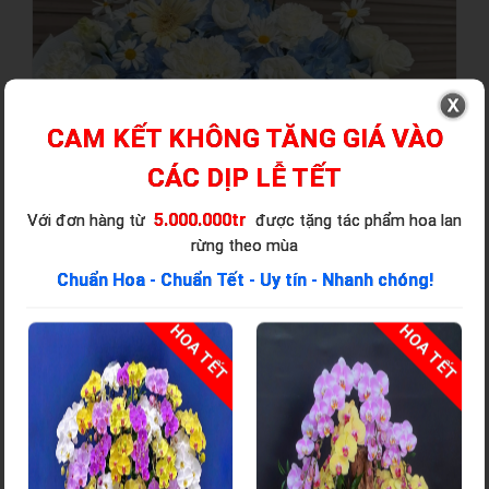
CAM KẾT KHÔNG TĂNG GIÁ VÀO
CÁC DỊP LỄ TẾT
5.000.000tr
Với đơn hàng từ
được tặng tác phẩm hoa lan
rừng theo mùa
Chuẩn Hoa - Chuẩn Tết - Uy tín - Nhanh chóng!
T
HOA TẾT
HOA TẾT