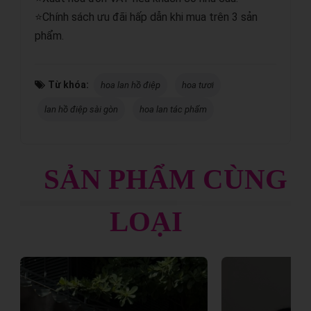
⭐Chính sách ưu đãi hấp dẫn khi mua trên 3 sản
phẩm.
Từ khóa:
hoa lan hồ điệp
hoa tươi
lan hồ điệp sài gòn
hoa lan tác phẩm
SẢN PHẨM CÙNG
LOẠI