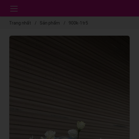
Trang nhất
Sản phẩm
900k-1tr5