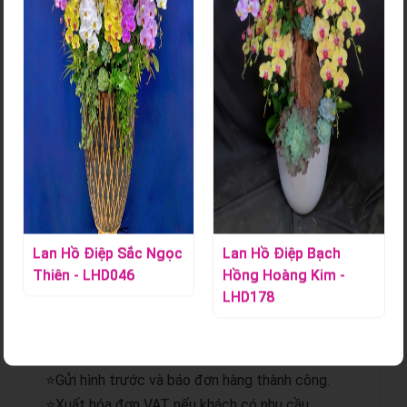
Bó Hoa Tươi - HT140
Mã sản phẩm:
S000892
Liên hệ ngay Hoa Lan Tác Phẩm để đặt những bó hoa xinh
gửi đến những người mình yêu thương.
Chi tiết sản phẩm
Lan Hồ Điệp Sắc Ngọc
Lan Hồ Điệp Bạch
Thiên - LHD046
Hồng Hoàng Kim -
⭐Giao hoa hỏa tốc.
LHD178
⭐Gửi hình trước và sau khi giao.
⭐Miễn phí giao hoa nội thành.
⭐Miễn phí thiệp, banner trị giá 50.000đ.
⭐Gửi hình trước và báo đơn hàng thành công.
⭐Xuất hóa đơn VAT nếu khách có nhu cầu.