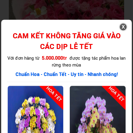
CAM KẾT KHÔNG TĂNG GIÁ VÀO
CÁC DỊP LỄ TẾT
5.000.000tr
Với đơn hàng từ
được tặng tác phẩm hoa lan
rừng theo mùa
Chuẩn Hoa - Chuẩn Tết - Uy tín - Nhanh chóng!
ẾT
HOA TẾT
HOA TẾT