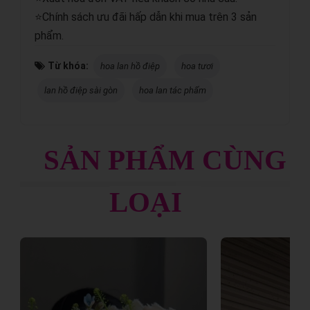
⭐Chính sách ưu đãi hấp dẫn khi mua trên 3 sản
phẩm.
Từ khóa:
hoa lan hồ điệp
hoa tươi
lan hồ điệp sài gòn
hoa lan tác phẩm
SẢN PHẨM CÙNG
LOẠI