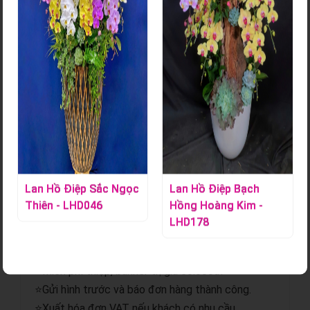
Bó Hoa Tươi - HT123
Mã sản phẩm:
S000874
Liên hệ ngay Hoa Lan Tác Phẩm để đặt những bó hoa xinh
gửi đến những người mình yêu thương.
Chi tiết sản phẩm
Lan Hồ Điệp Bạch
Lan Hồ Điệp Bạch
Hồng Hoàng Kim -
Hồng Thiên Ánh -
⭐Giao hoa hỏa tốc.
LHD178
LHD179
⭐Gửi hình trước và sau khi giao.
⭐Miễn phí giao hoa nội thành.
⭐Miễn phí thiệp, banner trị giá 50.000đ.
⭐Gửi hình trước và báo đơn hàng thành công.
⭐Xuất hóa đơn VAT nếu khách có nhu cầu.