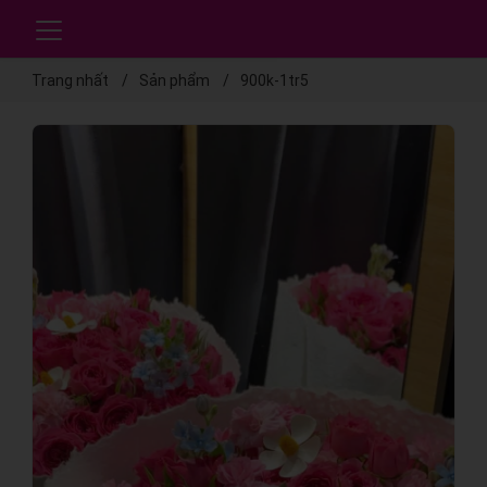
Trang nhất
Sản phẩm
900k-1tr5