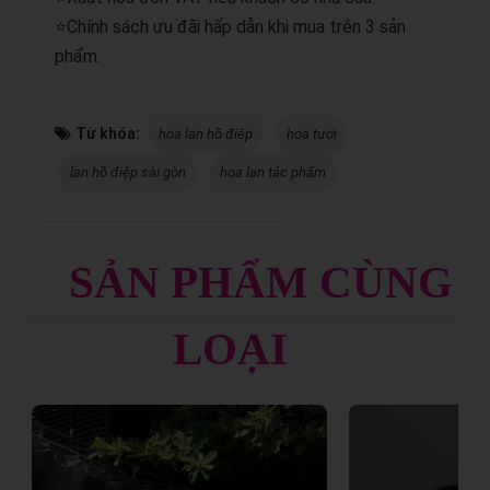
⭐Chính sách ưu đãi hấp dẫn khi mua trên 3 sản
phẩm.
Từ khóa:
hoa lan hồ điệp
hoa tươi
lan hồ điệp sài gòn
hoa lan tác phẩm
SẢN PHẨM CÙNG
LOẠI