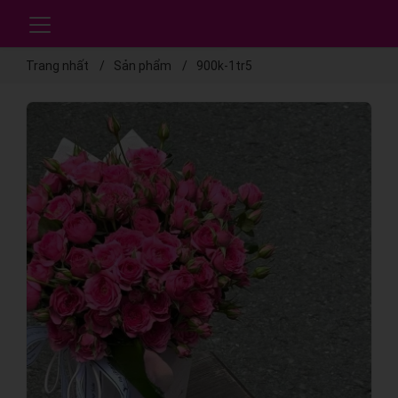
Trang nhất
Sản phẩm
900k-1tr5