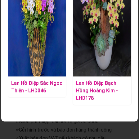
Bó Hoa Tươi - HT121
Mã sản phẩm:
S000872
Liên hệ ngay Hoa Lan Tác Phẩm để đặt những bó hoa xinh
gửi đến những người mình yêu thương.
Chi tiết sản phẩm
Lan Hồ Điệp Sắc Ngọc
Lan Hồ Điệp Bạch
Thiên - LHD046
Hồng Hoàng Kim -
⭐Giao hoa hỏa tốc.
LHD178
⭐Gửi hình trước và sau khi giao.
⭐Miễn phí giao hoa nội thành.
⭐Miễn phí thiệp, banner trị giá 50.000đ.
⭐Gửi hình trước và báo đơn hàng thành công.
⭐Xuất hóa đơn VAT nếu khách có nhu cầu.