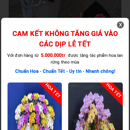
CAM KẾT KHÔNG TĂNG GIÁ VÀO
CÁC DỊP LỄ TẾT
5.000.000tr
Với đơn hàng từ
được tặng tác phẩm hoa lan
rừng theo mùa
Chuẩn Hoa - Chuẩn Tết - Uy tín - Nhanh chóng!
T
HOA TẾT
HOA TẾT