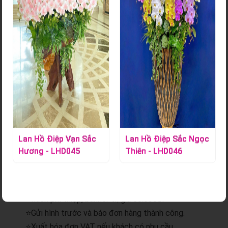
Bó Hoa Tươi - HT119
Mã sản phẩm:
S000870
Liên hệ ngay Hoa Lan Tác Phẩm để đặt những bó hoa xinh
gửi đến những người mình yêu thương.
Chi tiết sản phẩm
Lan Hồ Điệp Vạn Sắc
Lan Hồ Điệp Sắc Ngọc
Hương - LHD045
Thiên - LHD046
⭐Giao hoa hỏa tốc.
⭐Gửi hình trước và sau khi giao.
⭐Miễn phí giao hoa nội thành.
⭐Miễn phí thiệp, banner trị giá 50.000đ.
⭐Gửi hình trước và báo đơn hàng thành công.
⭐Xuất hóa đơn VAT nếu khách có nhu cầu.