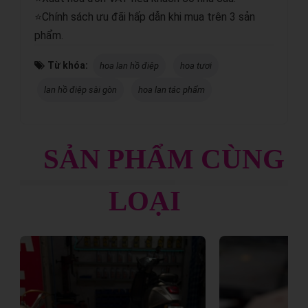
⭐Chính sách ưu đãi hấp dẫn khi mua trên 3 sản
phẩm.
Từ khóa:
hoa lan hồ điệp
hoa tươi
lan hồ điệp sài gòn
hoa lan tác phẩm
SẢN PHẨM CÙNG
LOẠI