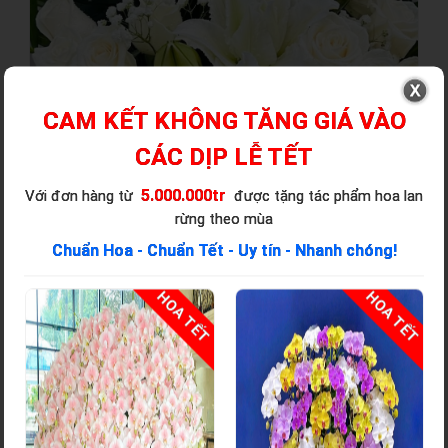
CAM KẾT KHÔNG TĂNG GIÁ VÀO
CÁC DỊP LỄ TẾT
5.000.000tr
Với đơn hàng từ
được tặng tác phẩm hoa lan
rừng theo mùa
Chuẩn Hoa - Chuẩn Tết - Uy tín - Nhanh chóng!
T
HOA TẾT
HOA TẾT