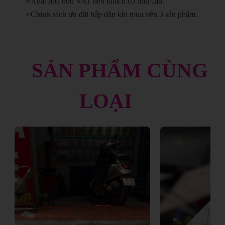
⭐
Xuất hóa đơn VAT nếu khách có nhu cầu.
⭐
Chính sách ưu đãi hấp dẫn khi mua trên 3 sản phẩm.
SẢN PHẨM CÙNG
LOẠI