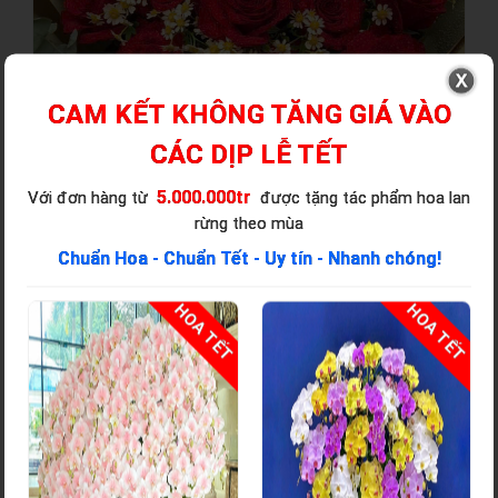
CAM KẾT KHÔNG TĂNG GIÁ VÀO
CÁC DỊP LỄ TẾT
5.000.000tr
Với đơn hàng từ
được tặng tác phẩm hoa lan
rừng theo mùa
Chuẩn Hoa - Chuẩn Tết - Uy tín - Nhanh chóng!
T
HOA TẾT
HOA TẾT