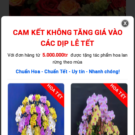
CAM KẾT KHÔNG TĂNG GIÁ VÀO
CÁC DỊP LỄ TẾT
5.000.000tr
Với đơn hàng từ
được tặng tác phẩm hoa lan
rừng theo mùa
Chuẩn Hoa - Chuẩn Tết - Uy tín - Nhanh chóng!
T
HOA TẾT
HOA TẾT