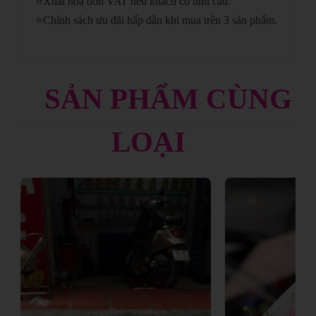
⭐
Xuất hóa đơn VAT nếu khách có nhu cầu.
⭐
Chính sách ưu đãi hấp dẫn khi mua trên 3 sản phẩm.
SẢN PHẨM CÙNG
LOẠI