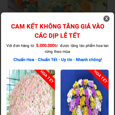
CAM KẾT KHÔNG TĂNG GIÁ VÀO
CÁC DỊP LỄ TẾT
5.000.000tr
Với đơn hàng từ
được tặng tác phẩm hoa lan
rừng theo mùa
Chuẩn Hoa - Chuẩn Tết - Uy tín - Nhanh chóng!
T
HOA TẾT
HOA TẾT