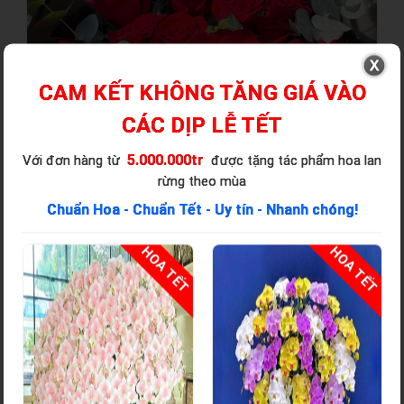
CAM KẾT KHÔNG TĂNG GIÁ VÀO
CÁC DỊP LỄ TẾT
5.000.000tr
Với đơn hàng từ
được tặng tác phẩm hoa lan
rừng theo mùa
Chuẩn Hoa - Chuẩn Tết - Uy tín - Nhanh chóng!
T
HOA TẾT
HOA TẾT