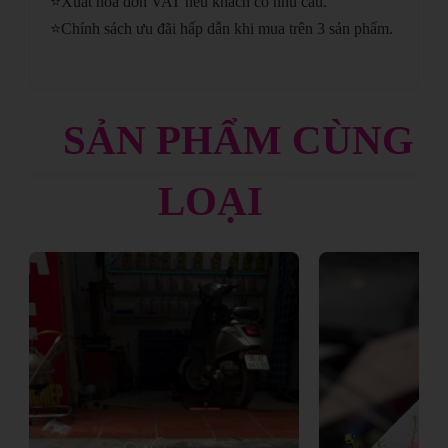
⭐
Xuất hóa đơn VAT nếu khách có nhu cầu.
⭐
Chính sách ưu đãi hấp dẫn khi mua trên 3 sản phẩm.
SẢN PHẨM CÙNG
LOẠI