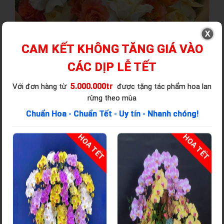
CAM KẾT KHÔNG TĂNG GIÁ VÀO
CÁC DỊP LỄ TẾT
5.000.000tr
Với đơn hàng từ
được tặng tác phẩm hoa lan
rừng theo mùa
Chuẩn Hoa - Chuẩn Tết - Uy tín - Nhanh chóng!
T
HOA TẾT
HOA TẾT