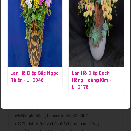
Bó Hoa Tươi – HT102
Mã sản phẩm:
S000817
Liên hệ ngay Hoa Lan Tác Phẩm để đặt những bó hoa xinh
gửi đến những người mình yêu thương.
Lan Hồ Điệp Sắc Ngọc
Lan Hồ Điệp Bạch
Chi tiết sản phẩm
Thiên - LHD046
Hồng Hoàng Kim -
LHD178
⭐
Giao hoa hỏa tốc.
⭐
Gửi hình trước và sau khi giao.
⭐
Miễn phí giao hoa nội thành.
⭐
Miễn phí thiệp, banner trị giá 50.000đ.
⭐
Gửi hình trước và báo đơn hàng thành công.