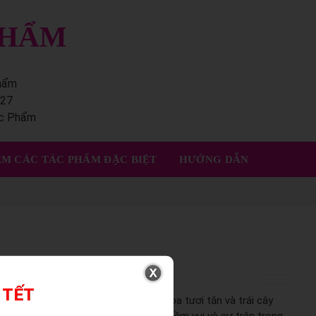
PHẨM
phẩm
227
ác Phẩm
M CÁC TÁC PHẨM ĐẶC BIỆT
HƯỚNG DẪN
 TẾT
h lịch vừa ý nghĩa, nổi bật với sắc hoa tươi tắn và trái cây