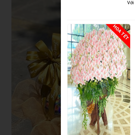
Với
HOA TẾT
HOA TẾT