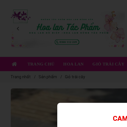
XEM NGAY
TRANG CHỦ
HOA LAN
GIỎ TRÁI CÂY
Trang nhất
Sản phẩm
Giỏ trái cây
CAM