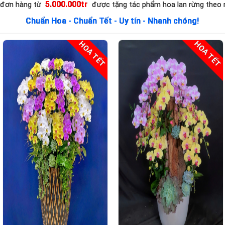
tuyển chọn chất lượng. Phù hợp cho nhiều dịp, m
5.000.000tr
 đơn hàng từ
được tặng tác phẩm hoa lan rừng theo
gửi đến người nhận
Chuẩn Hoa - Chuẩn Tết - Uy tín - Nhanh chóng!
HOA TẾT
HOA TẾT