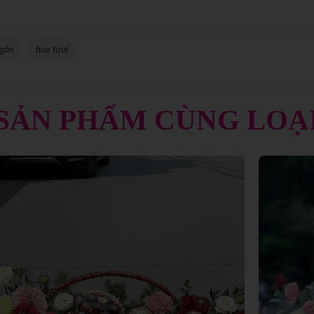
 gòn
hoa tươi
SẢN PHẨM CÙNG LOẠ