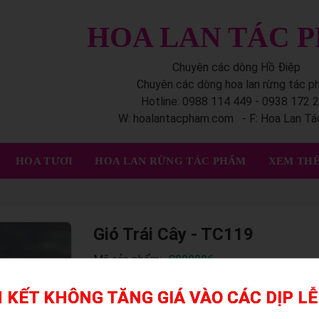
HOA LAN TÁC 
Chuyên các dòng Hồ Điệp
Chuyên các dòng hoa lan rừng tác 
Hotline: 0988 114 449 - 0938 172 
W: hoalantacpham.com - F: Hoa Lan T
HOA TƯƠI
HOA LAN RỪNG TÁC PHẨM
XEM THÊ
Gió Trái Cây - TC119
Mã sản phẩm:
S000906
 KẾT KHÔNG TĂNG GIÁ VÀO CÁC DỊP LỄ
Giỏ trái cây kết hợp hoa tươi là món quà vừa than