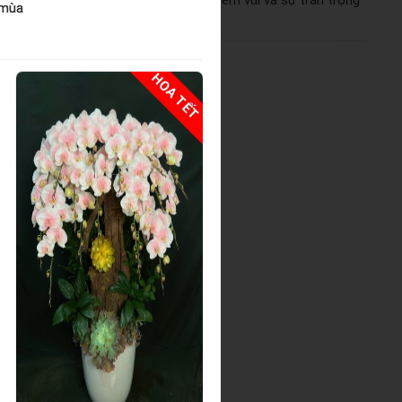
ón quà này thay lời chúc sức khỏe, niềm vui và sự trân trọng
 mùa
HOA TẾT
HOA TẾ