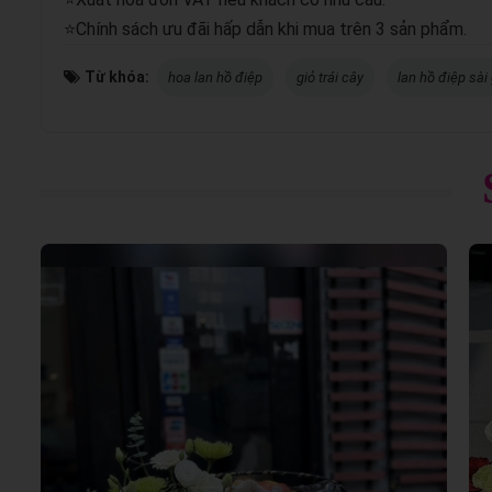
⭐Chính sách ưu đãi hấp dẫn khi mua trên 3 sản phẩm.
Từ khóa:
hoa lan hồ điệp
giỏ trái cây
lan hồ điệp sài