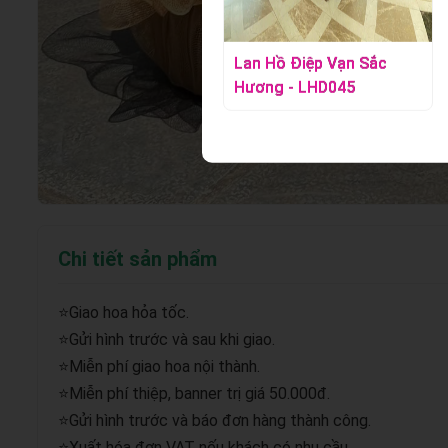
Lan Hồ Điệp Huyền Ngọc
Lan Hồ Điệp Vạn Sắc
- LHD039
Hương - LHD045
Chi tiết sản phẩm
⭐Giao hoa hỏa tốc.
⭐Gửi hình trước và sau khi giao.
⭐Miễn phí giao hoa nội thành.
⭐Miễn phí thiệp, banner trị giá 50.000đ.
⭐Gửi hình trước và báo đơn hàng thành công.
⭐Xuất hóa đơn VAT nếu khách có nhu cầu.