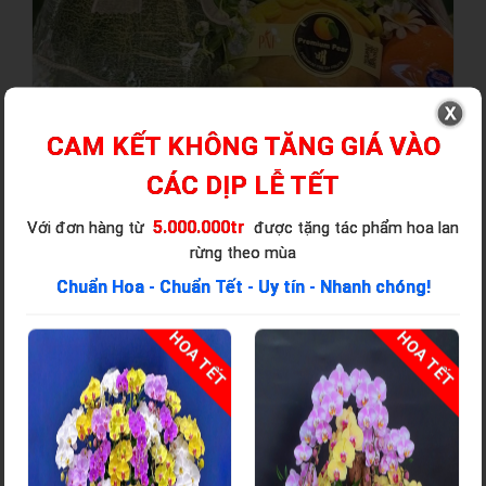
CAM KẾT KHÔNG TĂNG GIÁ VÀO
CÁC DỊP LỄ TẾT
5.000.000tr
Với đơn hàng từ
được tặng tác phẩm hoa lan
rừng theo mùa
Chuẩn Hoa - Chuẩn Tết - Uy tín - Nhanh chóng!
T
HOA TẾT
HOA TẾT