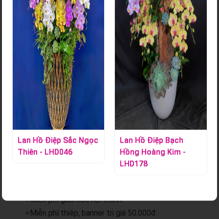
Giỏ Trái Cây - TC117
Mã sản phẩm:
S000904
Giỏ trái cây kết hợp hoa tươi là món quà vừa thanh lịch vừa
ý nghĩa, nổi bật với sắc hoa tươi tắn và trái cây tuyển chọn
chất lượng. Phù hợp cho nhiều dịp, món quà này thay lời
chúc sức khỏe, niềm vui và sự trân trọng gửi đến người
nhận
Lan Hồ Điệp Sắc Ngọc
Lan Hồ Điệp Bạch
Chi tiết sản phẩm
Thiên - LHD046
Hồng Hoàng Kim -
LHD178
⭐Giao hoa hỏa tốc.
⭐Gửi hình trước và sau khi giao.
⭐Miễn phí giao hoa nội thành.
⭐Miễn phí thiệp, banner trị giá 50.000đ.