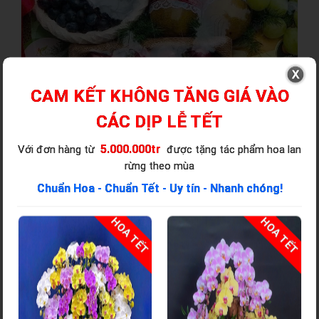
CAM KẾT KHÔNG TĂNG GIÁ VÀO
CÁC DỊP LỄ TẾT
5.000.000tr
Với đơn hàng từ
được tặng tác phẩm hoa lan
rừng theo mùa
Chuẩn Hoa - Chuẩn Tết - Uy tín - Nhanh chóng!
T
HOA TẾT
HOA TẾT