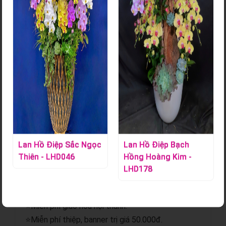
Giỏ Trái Cây - TC112
Mã sản phẩm:
S000898
Giỏ trái cây kết hợp hoa tươi là món quà vừa thanh lịch vừa
ý nghĩa, nổi bật với sắc hoa tươi tắn và trái cây tuyển chọn
chất lượng. Phù hợp cho nhiều dịp, món quà này thay lời
chúc sức khỏe, niềm vui và sự trân trọng gửi đến người
nhận
Lan Hồ Điệp Sắc Ngọc
Lan Hồ Điệp Bạch
Chi tiết sản phẩm
Thiên - LHD046
Hồng Hoàng Kim -
LHD178
⭐Giao hoa hỏa tốc.
⭐Gửi hình trước và sau khi giao.
⭐Miễn phí giao hoa nội thành.
⭐Miễn phí thiệp, banner trị giá 50.000đ.