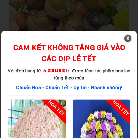
CAM KẾT KHÔNG TĂNG GIÁ VÀO
CÁC DỊP LỄ TẾT
5.000.000tr
Với đơn hàng từ
được tặng tác phẩm hoa lan
rừng theo mùa
Chuẩn Hoa - Chuẩn Tết - Uy tín - Nhanh chóng!
T
HOA TẾT
HOA TẾT