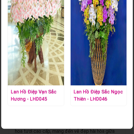
Giỏ Trái Cây Phúng Viếng
Mã sản phẩm:
S000806
Giỏ quà Hoa Lan Tác Phẩm - Quà tặng phù hợp với mỗi dịp
quan trọn
Chi tiết sản phẩm
- Thiết kế 3D thủ công tinh xảo, không sử dụng
Lan Hồ Điệp Vạn Sắc
Lan Hồ Điệp Sắc Ngọc
màng co. Mỗi trái được sơ chế, bọc kỹ và cố định
Hương - LHD045
Thiên - LHD046
khéo léo để giữ nguyên hình dáng tự nhiên, tạo
nên tổng thể giỏ quà sang trọng và sống động.
- Trái cây nhập khẩu thượng hạng kết hợp cùng
hoa tươi cao cấp, mang đến vẻ đẹp hài hòa giữa