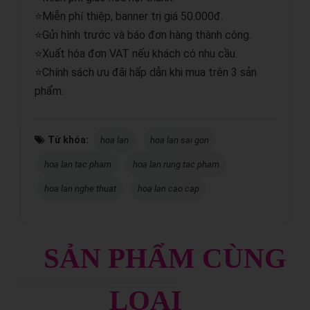
⭐Miễn phí thiệp, banner trị giá 50.000đ.
⭐Gửi hình trước và báo đơn hàng thành công.
⭐Xuất hóa đơn VAT nếu khách có nhu cầu.
⭐Chính sách ưu đãi hấp dẫn khi mua trên 3 sản
phẩm.
Từ khóa:
hoa lan
hoa lan sai gon
hoa lan tac pham
hoa lan rung tac pham
hoa lan nghe thuat
hoa lan cao cap
SẢN PHẨM CÙNG
LOẠI