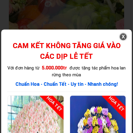
CAM KẾT KHÔNG TĂNG GIÁ VÀO
CÁC DỊP LỄ TẾT
5.000.000tr
Với đơn hàng từ
được tặng tác phẩm hoa lan
rừng theo mùa
Chuẩn Hoa - Chuẩn Tết - Uy tín - Nhanh chóng!
T
HOA TẾT
HOA TẾT