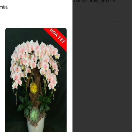
này thay lời chúc sức khỏe, niềm vui và sự trân trọng gửi đến
 mùa
HOA TẾT
HOA TẾ