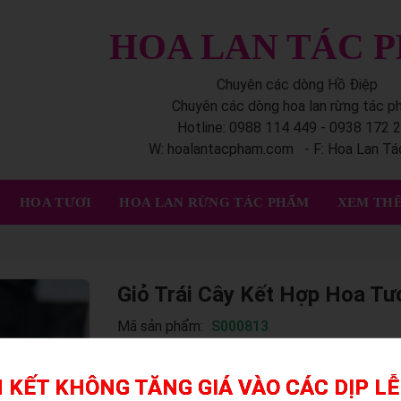
HOA LAN TÁC 
Chuyên các dòng Hồ Điệp
Chuyên các dòng hoa lan rừng tác 
Hotline: 0988 114 449 - 0938 172 
W: hoalantacpham.com - F: Hoa Lan T
HOA TƯƠI
HOA LAN RỪNG TÁC PHẨM
XEM THÊ
Giỏ Trái Cây Kết Hợp Hoa Tư
Mã sản phẩm:
S000813
Giỏ trái cây kết hợp hoa tươi là món quà vừa thanh 
 KẾT KHÔNG TĂNG GIÁ VÀO CÁC DỊP LỄ