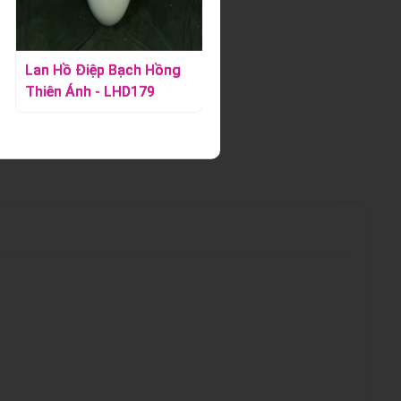
Lan Hồ Điệp Bạch Hồng
Lan Hồ Điệp Vàng -
Thiên Ánh - LHD179
LHD392