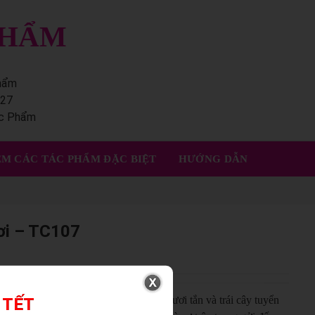
PHẨM
phẩm
227
ác Phẩm
M CÁC TÁC PHẨM ĐẶC BIỆT
HƯỚNG DẪN
ơi – TC107
lịch vừa ý nghĩa, nổi bật với sắc hoa tươi tắn và trái cây tuyển
 TẾT