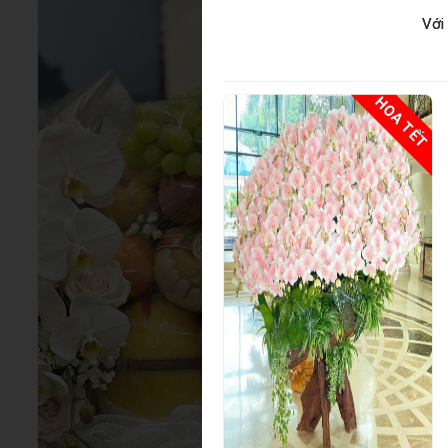
Với
HOA TẾT
HOA TẾT