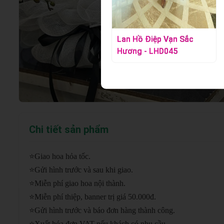
Lan Hồ Điệp Huyền Ngọc
Lan Hồ Điệp Vạn Sắc
- LHD039
Hương - LHD045
Chi tiết sản phẩm
⭐
Giao hoa hỏa tốc.
⭐
Gửi hình trước và sau khi giao.
⭐
Miễn phí giao hoa nội thành.
⭐
Miễn phí thiệp, banner trị giá 50.000đ.
⭐
Gửi hình trước và báo đơn hàng thành công.
⭐
Xuất hóa đơn VAT nếu khách có nhu cầu.