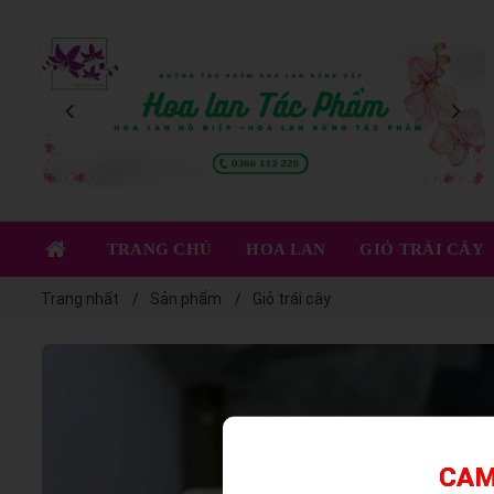
XEM NGAY
TRANG CHỦ
HOA LAN
GIỎ TRÁI CÂY
Trang nhất
Sản phẩm
Giỏ trái cây
CAM