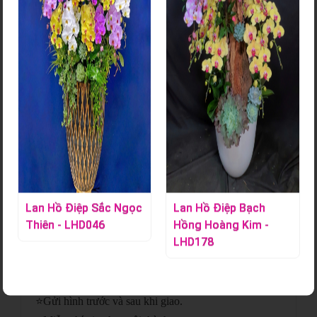
Giỏ Trái Cây Kết Hợp Hoa Tươi –
TC105
Mã sản phẩm:
S000811
Giỏ trái cây kết hợp hoa tươi là món quà vừa thanh lịch vừa ý
nghĩa, nổi bật với sắc hoa tươi tắn và trái cây tuyển chọn chất
lượng. Phù hợp cho nhiều dịp, món quà này thay lời chúc sức
khỏe, niềm vui và sự trân trọng gửi đến người nhận
Lan Hồ Điệp Sắc Ngọc
Lan Hồ Điệp Bạch
Thiên - LHD046
Hồng Hoàng Kim -
LHD178
Chi tiết sản phẩm
⭐
Giao hoa hỏa tốc.
⭐
Gửi hình trước và sau khi giao.