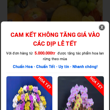
CAM KẾT KHÔNG TĂNG GIÁ VÀO
CÁC DỊP LỄ TẾT
5.000.000tr
Với đơn hàng từ
được tặng tác phẩm hoa lan
rừng theo mùa
Chuẩn Hoa - Chuẩn Tết - Uy tín - Nhanh chóng!
T
HOA TẾT
HOA TẾT