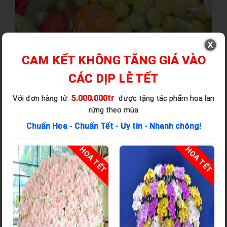
CAM KẾT KHÔNG TĂNG GIÁ VÀO
CÁC DỊP LỄ TẾT
5.000.000tr
Với đơn hàng từ
được tặng tác phẩm hoa lan
rừng theo mùa
Chuẩn Hoa - Chuẩn Tết - Uy tín - Nhanh chóng!
T
HOA TẾT
HOA TẾT