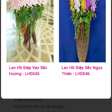
Giỏ Trái Cây Kết Hợp Hoa Tươi -
TC103
Mã sản phẩm:
S000809
Giỏ trái cây kết hợp hoa tươi là món quà vừa thanh lịch vừa ý
nghĩa, nổi bật với sắc hoa tươi tắn và trái cây tuyển chọn chất
lượng. Phù hợp cho nhiều dịp, món quà này thay lời chúc sức
khỏe, niềm vui và sự trân trọng gửi đến người nhận
Lan Hồ Điệp Vạn Sắc
Lan Hồ Điệp Sắc Ngọc
Hương - LHD045
Thiên - LHD046
Chi tiết sản phẩm
⭐
Giao hoa hỏa tốc.
⭐
Gửi hình trước và sau khi giao.