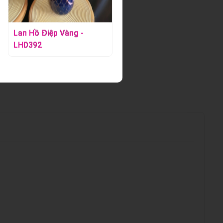
Lan Hồ Điệp Vàng -
Lan Hồ Điệp Mix Màu
LHD392
Cao Cấp - LHD415