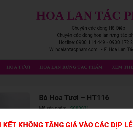
HOA LAN TÁC 
Chuyên các dòng Hồ Điệp
Chuyên các dòng hoa lan rừng tác 
Hotline: 0988 114 449 - 0938 172 
W: hoalantacpham.com - F: Hoa Lan T
HOA TƯƠI
HOA LAN RỪNG TÁC PHẨM
XEM THÊ
Bó Hoa Tươi – HT116
Mã sản phẩm:
S000831
 KẾT KHÔNG TĂNG GIÁ VÀO CÁC DỊP LỄ
Liên hệ ngay Hoa Lan Tác Phẩm để đặt những bó