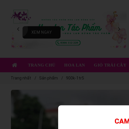
XEM NGAY
TRANG CHỦ
HOA LAN
GIỎ TRÁI CÂY
Trang nhất
Sản phẩm
900k-1tr5
CAM