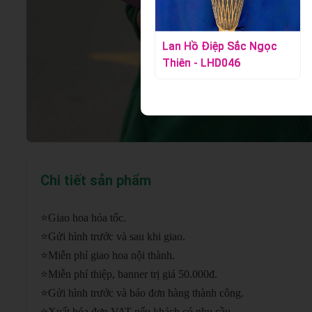
Lan Hồ Điệp Vạn Sắc
Lan Hồ Điệp Sắc Ngọc
Hương - LHD045
Thiên - LHD046
Chi tiết sản phẩm
⭐
Giao hoa hỏa tốc.
⭐
Gửi hình trước và sau khi giao.
⭐
Miễn phí giao hoa nội thành.
⭐
Miễn phí thiệp, banner trị giá 50.000đ.
⭐
Gửi hình trước và báo đơn hàng thành công.
⭐
Xuất hóa đơn VAT nếu khách có nhu cầu.