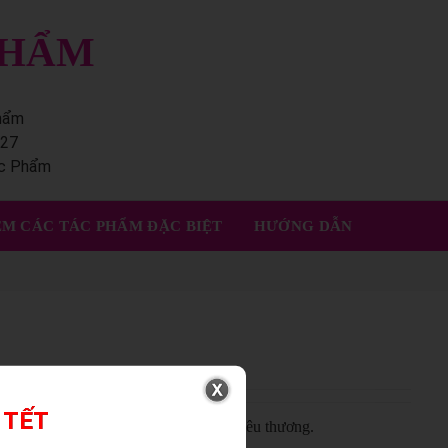
PHẨM
phẩm
227
ác Phẩm
M CÁC TÁC PHẨM ĐẶC BIỆT
HƯỚNG DẪN
 TẾT
 hoa xinh gửi đến những người mình yêu thương.