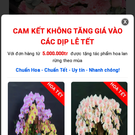
CAM KẾT KHÔNG TĂNG GIÁ VÀO
CÁC DỊP LỄ TẾT
5.000.000tr
Với đơn hàng từ
được tặng tác phẩm hoa lan
rừng theo mùa
Chuẩn Hoa - Chuẩn Tết - Uy tín - Nhanh chóng!
T
HOA TẾT
HOA TẾT