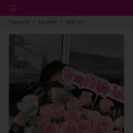
Trang nhất
Sản phẩm
900k-1tr5