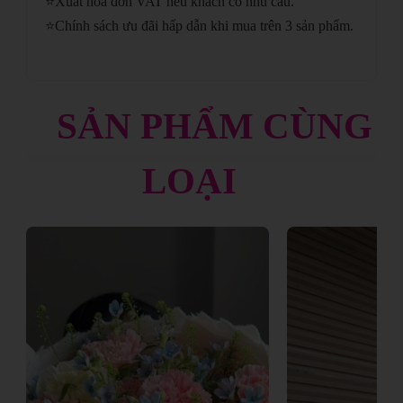
⭐
Xuất hóa đơn VAT nếu khách có nhu cầu.
⭐
Chính sách ưu đãi hấp dẫn khi mua trên 3 sản phẩm.
SẢN PHẨM CÙNG
LOẠI