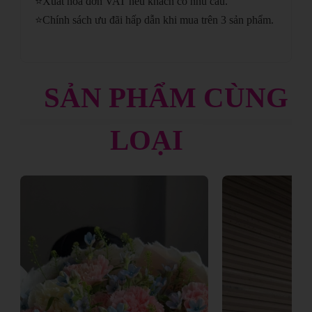
⭐
Xuất hóa đơn VAT nếu khách có nhu cầu.
⭐
Chính sách ưu đãi hấp dẫn khi mua trên 3 sản phẩm.
SẢN PHẨM CÙNG
LOẠI