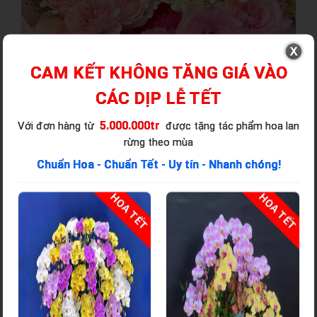
CAM KẾT KHÔNG TĂNG GIÁ VÀO
CÁC DỊP LỄ TẾT
5.000.000tr
Với đơn hàng từ
được tặng tác phẩm hoa lan
rừng theo mùa
Chuẩn Hoa - Chuẩn Tết - Uy tín - Nhanh chóng!
T
HOA TẾT
HOA TẾT