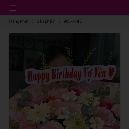
Trang nhất
Sản phẩm
900k-1tr5