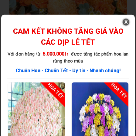
CAM KẾT KHÔNG TĂNG GIÁ VÀO
CÁC DỊP LỄ TẾT
5.000.000tr
Với đơn hàng từ
được tặng tác phẩm hoa lan
rừng theo mùa
Chuẩn Hoa - Chuẩn Tết - Uy tín - Nhanh chóng!
T
HOA TẾT
HOA TẾT