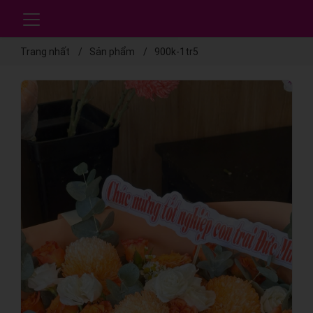
Trang nhất
Sản phẩm
900k-1tr5