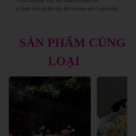
⭐
Xuất hóa đơn VAT nếu khách có nhu cầu.
⭐
Chính sách ưu đãi hấp dẫn khi mua trên 3 sản phẩm.
SẢN PHẨM CÙNG
LOẠI