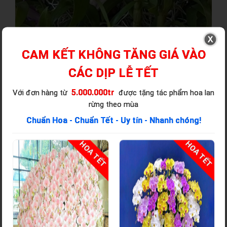
CAM KẾT KHÔNG TĂNG GIÁ VÀO
CÁC DỊP LỄ TẾT
5.000.000tr
Với đơn hàng từ
được tặng tác phẩm hoa lan
rừng theo mùa
Chuẩn Hoa - Chuẩn Tết - Uy tín - Nhanh chóng!
T
HOA TẾT
HOA TẾT