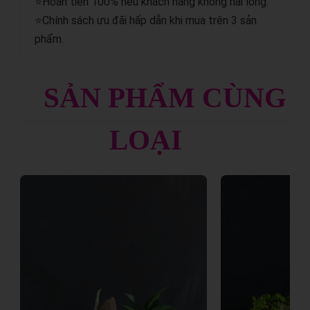
⭐Hoàn tiền 100% nếu khách hàng không hài lòng.
⭐Chính sách ưu đãi hấp dẫn khi mua trên 3 sản
phẩm.
SẢN PHẨM CÙNG
LOẠI