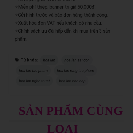
⭐Miễn phí thiệp, banner trị giá 50.000đ.
⭐Gửi hình trước và báo đơn hàng thành công.
⭐Xuất hóa đơn VAT nếu khách có nhu cầu.
⭐Chính sách ưu đãi hấp dẫn khi mua trên 3 sản
phẩm.
Từ khóa:
hoa lan
hoa lan sai gon
hoa lan tac pham
hoa lan rung tac pham
hoa lan nghe thuat
hoa lan cao cap
SẢN PHẨM CÙNG
LOẠI