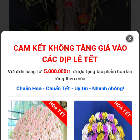
CAM KẾT KHÔNG TĂNG GIÁ VÀO
CÁC DỊP LỄ TẾT
5.000.000tr
Với đơn hàng từ
được tặng tác phẩm hoa lan
rừng theo mùa
Chuẩn Hoa - Chuẩn Tết - Uy tín - Nhanh chóng!
T
HOA TẾT
HOA TẾT