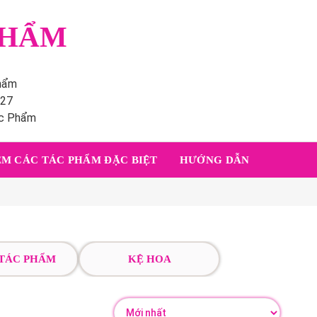
PHẨM
phẩm
227
ác Phẩm
M CÁC TÁC PHẨM ĐẶC BIỆT
HƯỚNG DẪN
 TÁC PHẨM
KỆ HOA