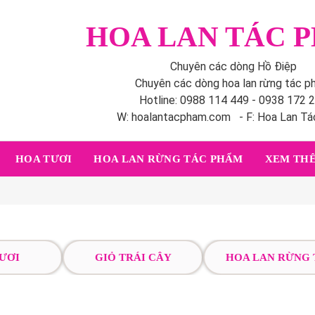
HOA LAN TÁC 
Chuyên các dòng Hồ Điệp
Chuyên các dòng hoa lan rừng tác 
Hotline: 0988 114 449 - 0938 172 
W: hoalantacpham.com - F: Hoa Lan T
HOA TƯƠI
HOA LAN RỪNG TÁC PHẨM
XEM THÊ
ƯƠI
GIỎ TRÁI CÂY
HOA LAN RỪNG