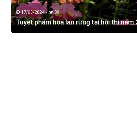
17/03/2024 -
89
Tuyệt phẩm hoa lan rừng tại hội thi năm
HOA LAN TÁC PHẨM
(
HỒ ĐIỆP - HOA LAN R
M.S.D.N: 0316351269, Cấp tại Phòng KHDT Tp. HCM.
Giấy phép số: 0316351269
Địa chỉ:
42 Đường 18, Khu phố 3, Phường Hiệp Bình Chán
Điện thoại:
0988 114 449
Email:
hoalantacpham@gmail.com
Website:
https://hoalantacpham.com/