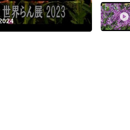
 2024
ỪNG
)
Về chúng tôi
Giới thiệu
Chính sách bảo mật
h, Thủ Đức
Chính sách vận chuyển và ki
Chính sách thanh toán
Chính sách đổi trả