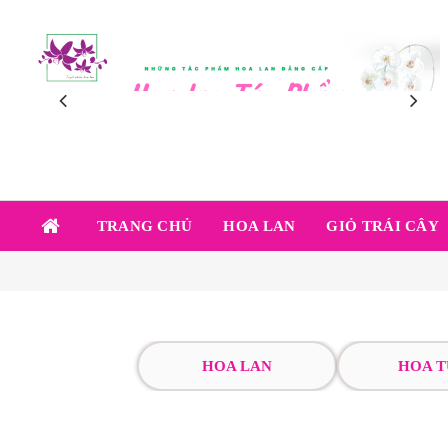
TRANG CHỦ
HOA LAN
GIỎ TRÁI CÂY
HOA LAN
HOA T