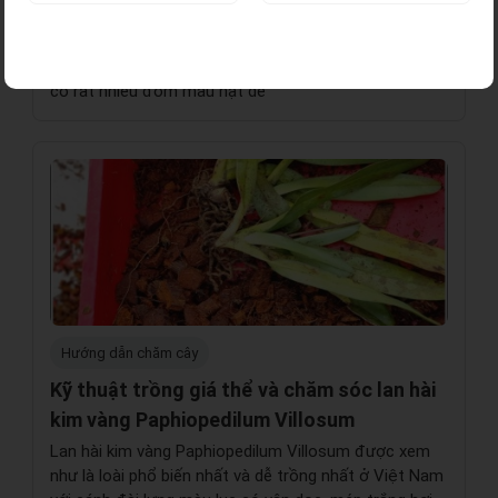
thuật trồng giá thể xơ dừa
Các lá đài màu trắng với những vân màu xanh, phần
chân có những đốm màu đỏ tía, cánh hoa màu xanh,
có rất nhiều đốm màu hạt dẻ
Hướng dẫn chăm cây
Kỹ thuật trồng giá thể và chăm sóc lan hài
kim vàng Paphiopedilum Villosum
Lan hài kim vàng Paphiopedilum Villosum được xem
như là loài phổ biến nhất và dễ trồng nhất ở Việt Nam