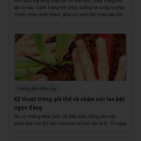
với cánh đài lưng màu lục có vân dọc, mép trắng hơi
lật ra sau. Cánh tràng hơi chúc xuống và cong ra phía
trước, mép nhăn nheo, giữa có vạch lớn màu nâu đỏ
Hướng dẫn chăm cây
Kỹ thuật trồng giá thể và chăm sóc lan bệt
ngọc đăng
Do có những khác biệt về điều kiện sống nên bệt
pháo bay mà độ bền của hoa sẽ kéo dài từ 8 -10 ngày.