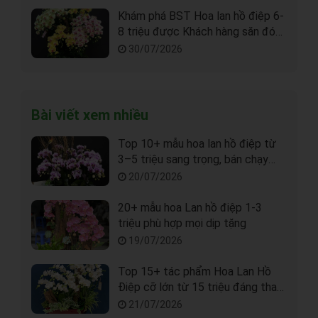
Khám phá BST Hoa lan hồ điệp 6-
8 triệu được Khách hàng săn đón
nhất
30/07/2026
Bài viết xem nhiều
Top 10+ mẫu hoa lan hồ điệp từ
3–5 triệu sang trọng, bán chạy
nhất tại Sài Gòn
20/07/2026
20+ mẫu hoa Lan hồ điệp 1-3
triệu phù hợp mọi dịp tặng
19/07/2026
Top 15+ tác phẩm Hoa Lan Hồ
Điệp cỡ lớn từ 15 triệu đáng tham
khảo tại Sài Gòn
21/07/2026