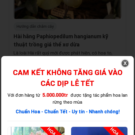
Hướng dẫn chăm cây
Hài hằng Paphiopedilum hangianum kỹ
thuật trồng giá thể xơ dừa
Là loài Hài rất quý mới được phát hiện, có hoa to,
màu sắc sặc sỡ, lạ mắt và rất đẹp, rất được ưa
chuộng ở các thị trường Lan nước ngoài
CAM KẾT KHÔNG TĂNG GIÁ VÀO
CÁC DỊP LỄ TẾT
5.000.000tr
Với đơn hàng từ
được tặng tác phẩm hoa lan
rừng theo mùa
Chuẩn Hoa - Chuẩn Tết - Uy tín - Nhanh chóng!