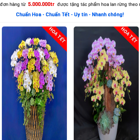
biến đôi chút, hoalantacpham.com cam kết đ
5.000.000tr
 đơn hàng từ
được tặng tác phẩm hoa lan rừng theo
phẩm hoa lan từ người dân làng hoa Lâm Đồng)
Chuẩn Hoa - Chuẩn Tết - Uy tín - Nhanh chóng!
HOA TẾT
HOA TẾT