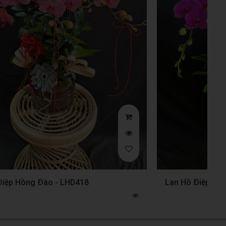
Điệp Hồng Đào - LHD418
Lan Hồ Điệp Tím