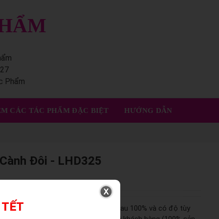
PHẨM
phẩm
227
ác Phẩm
M CÁC TÁC PHẨM ĐẶC BIỆT
HƯỚNG DẪN
 Cành Đôi - LHD325
 TẾT
khác nhau, không hoàn toàn giống nhau 100% và có độ tùy