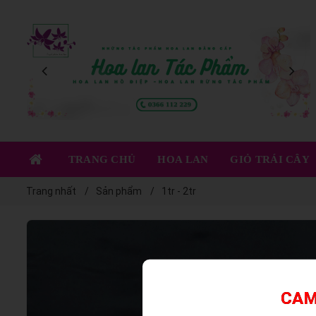
XEM NGAY
TRANG CHỦ
HOA LAN
GIỎ TRÁI CÂY
Trang nhất
Sản phẩm
1tr - 2tr
CAM