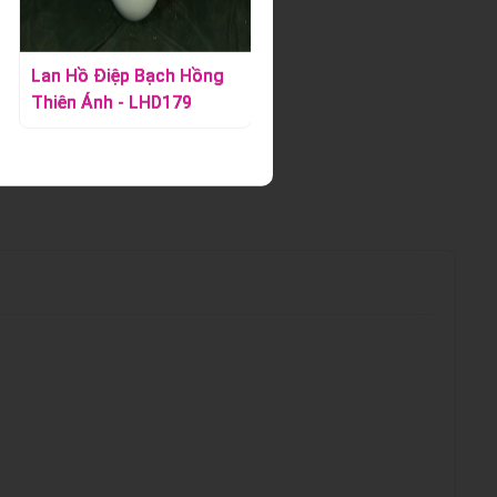
Lan Hồ Điệp Bạch Hồng
Lan Hồ Điệp Vàng -
Thiên Ánh - LHD179
LHD392