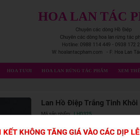
HOA LAN TÁC 
Chuyên các dòng Hồ Điệp
Chuyên các dòng hoa lan rừng tác 
Hotline: 0988 114 449 - 0938 172 
W: hoalantacpham.com - F: Hoa Lan T
HOA TƯƠI
HOA LAN RỪNG TÁC PHẨM
XEM THÊ
Lan Hồ Điệp Trắng Tinh Khôi
Mã sản phẩm:
LHD325
 KẾT KHÔNG TĂNG GIÁ VÀO CÁC DỊP LỄ
Mỗi nghệ nhân cắm hoa sẽ tạo ra các mẫu hoa 