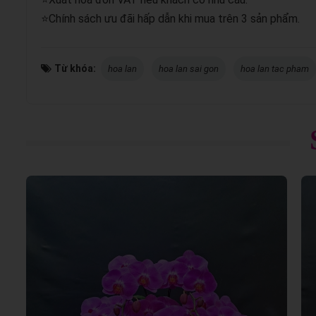
⭐Chính sách ưu đãi hấp dẫn khi mua trên 3 sản phẩm.
Từ khóa:
hoa lan
hoa lan sai gon
hoa lan tac pham