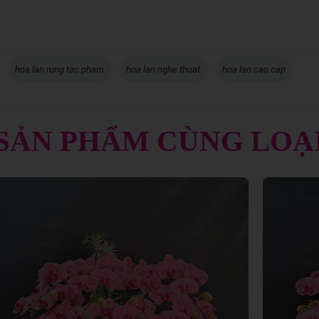
hoa lan rung tac pham
hoa lan nghe thuat
hoa lan cao cap
SẢN PHẨM CÙNG LOẠ