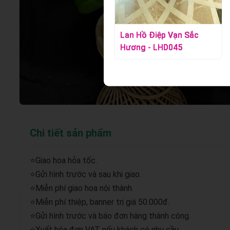
Lan Hồ Điệp Huyền Ngọc
Lan Hồ Điệp Vạn Sắc
- LHD039
Hương - LHD045
Chi tiết sản phẩm
⭐Giao hoa hỏa tốc.
⭐Gửi hình trước và sau khi giao.
⭐Miễn phí giao hoa nội thành.
⭐Miễn phí thiệp, banner trị giá 50.000đ.
⭐Gửi hình trước và báo đơn hàng thành công.
⭐Xuất hóa đơn VAT nếu khách có nhu cầu.