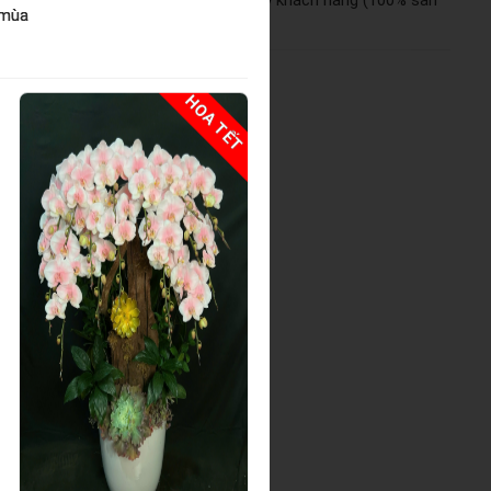
ảm bảo tầm 90%-95% như mẫu cho quý khách hàng (100% sản
 mùa
.
HOA TẾT
HOA TẾ