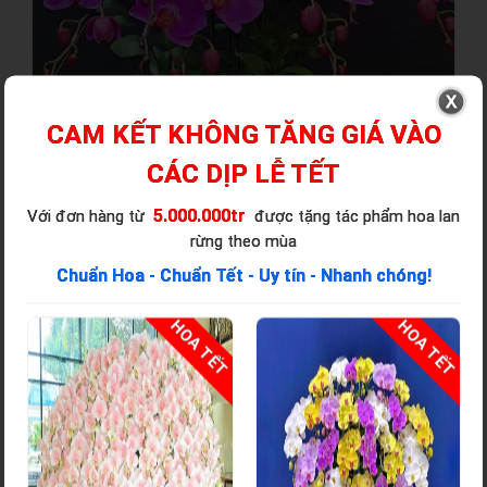
CAM KẾT KHÔNG TĂNG GIÁ VÀO
CÁC DỊP LỄ TẾT
5.000.000tr
Với đơn hàng từ
được tặng tác phẩm hoa lan
rừng theo mùa
Chuẩn Hoa - Chuẩn Tết - Uy tín - Nhanh chóng!
T
HOA TẾT
HOA TẾT