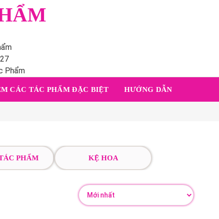
PHẨM
phẩm
227
ác Phẩm
M CÁC TÁC PHẨM ĐẶC BIỆT
HƯỚNG DẪN
 TÁC PHẨM
KỆ HOA