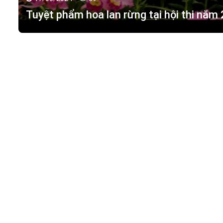
17/03/2024 -
89
Tuyệt phẩm hoa lan rừng tại hội thi năm
HOA LAN TÁC PHẨM
(
HỒ ĐIỆP - HOA LAN R
M.S.D.N: 0316351269, Cấp tại Phòng KHDT Tp. HCM.
Giấy phép số: 0316351269
Địa chỉ:
42 Đường 18, Khu phố 3, Phường Hiệp Bình Chán
Điện thoại:
0988 114 449
Email:
hoalantacpham@gmail.com
Website:
https://hoalantacpham.com/