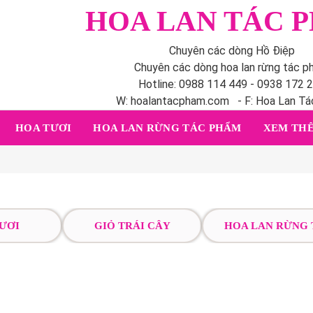
HOA LAN TÁC 
Chuyên các dòng Hồ Điệp
Chuyên các dòng hoa lan rừng tác 
Hotline: 0988 114 449 - 0938 172 
W: hoalantacpham.com - F: Hoa Lan T
HOA TƯƠI
HOA LAN RỪNG TÁC PHẨM
XEM THÊ
ƯƠI
GIỎ TRÁI CÂY
HOA LAN RỪNG