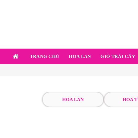
TRANG CHỦ
HOA LAN
GIỎ TRÁI CÂY
HOA LAN
HOA T