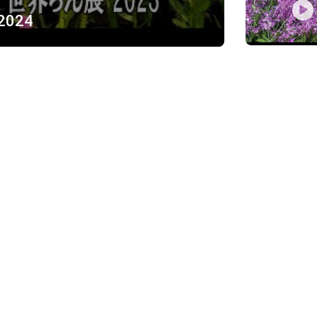
 2024
ỪNG
)
Về chúng tôi
Giới thiệu
Chính sách bảo mật
h, Thủ Đức
Chính sách vận chuyển và ki
Chính sách thanh toán
Chính sách đổi trả