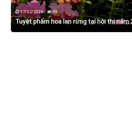
17/03/2024 -
89
Tuyệt phẩm hoa lan rừng tại hội thi năm
HOA LAN TÁC PHẨM
(
HỒ ĐIỆP - HOA LAN R
M.S.D.N: 0316351269, Cấp tại Phòng KHDT Tp. HCM.
Giấy phép số: 0316351269
Địa chỉ:
42 Đường 18, Khu phố 3, Phường Hiệp Bình Chán
Điện thoại:
0988 114 449
Email:
hoalantacpham@gmail.com
Website:
https://hoalantacpham.com/