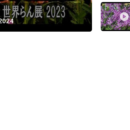
 2024
ỪNG
)
Về chúng tôi
Giới thiệu
Chính sách bảo mật
h, Thủ Đức
Chính sách vận chuyển và ki
Chính sách thanh toán
Chính sách đổi trả