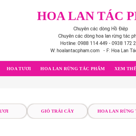
HOA LAN TÁC 
Chuyên các dòng Hồ Điệp
Chuyên các dòng hoa lan rừng tác 
Hotline: 0988 114 449 - 0938 172 
W: hoalantacpham.com - F: Hoa Lan T
HOA TƯƠI
HOA LAN RỪNG TÁC PHẨM
XEM THÊ
ƯƠI
GIỎ TRÁI CÂY
HOA LAN RỪNG