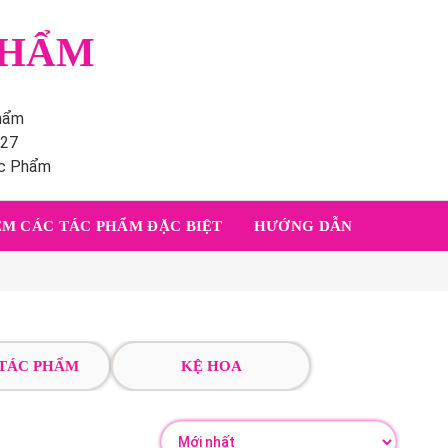
PHẨM
phẩm
227
ác Phẩm
M CÁC TÁC PHẨM ĐẶC BIỆT
HƯỚNG DẪN
 TÁC PHẨM
KỆ HOA