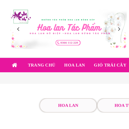
TRANG CHỦ
HOA LAN
GIỎ TRÁI CÂY
HOA LAN
HOA T