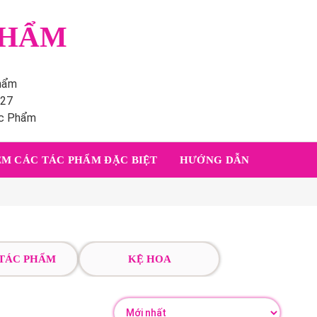
PHẨM
phẩm
227
ác Phẩm
M CÁC TÁC PHẨM ĐẶC BIỆT
HƯỚNG DẪN
 TÁC PHẨM
KỆ HOA