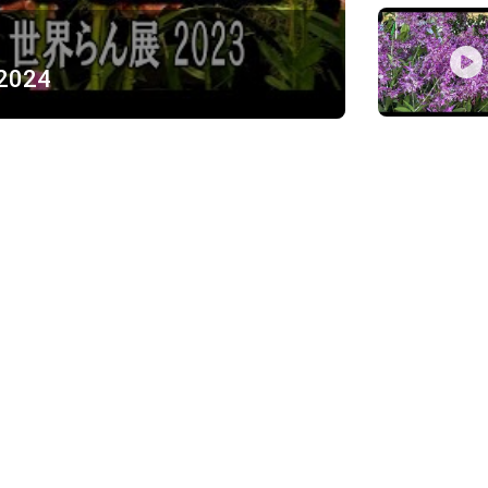
 2024
ỪNG
)
Về chúng tôi
Giới thiệu
Chính sách bảo mật
h, Thủ Đức
Chính sách vận chuyển và ki
Chính sách thanh toán
Chính sách đổi trả