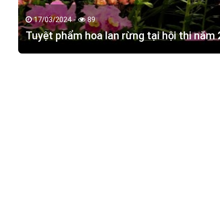
17/03/2024 -
89
Tuyệt phẩm hoa lan rừng tại hội thi năm
HOA LAN TÁC PHẨM
(
HỒ ĐIỆP - HOA LAN R
M.S.D.N: 0316351269, Cấp tại Phòng KHDT Tp. HCM.
Giấy phép số: 0316351269
Địa chỉ:
42 Đường 18, Khu phố 3, Phường Hiệp Bình Chán
Điện thoại:
0988 114 449
Email:
hoalantacpham@gmail.com
Website:
https://hoalantacpham.com/