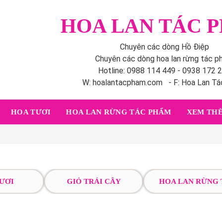
HOA LAN TÁC 
Chuyên các dòng Hồ Điệp
Chuyên các dòng hoa lan rừng tác 
Hotline: 0988 114 449 - 0938 172 
W: hoalantacpham.com - F: Hoa Lan T
HOA TƯƠI
HOA LAN RỪNG TÁC PHẨM
XEM THÊ
ƯƠI
GIỎ TRÁI CÂY
HOA LAN RỪNG