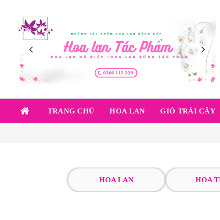
TRANG CHỦ
HOA LAN
GIỎ TRÁI CÂY
HOA LAN
HOA T