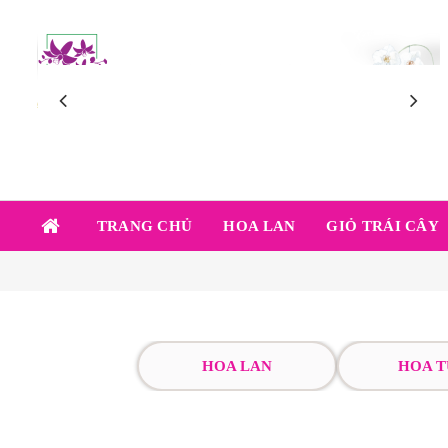
TRANG CHỦ
HOA LAN
GIỎ TRÁI CÂY
HOA LAN
HOA T