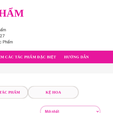
PHẨM
phẩm
227
ác Phẩm
M CÁC TÁC PHẨM ĐẶC BIỆT
HƯỚNG DẪN
 TÁC PHẨM
KỆ HOA