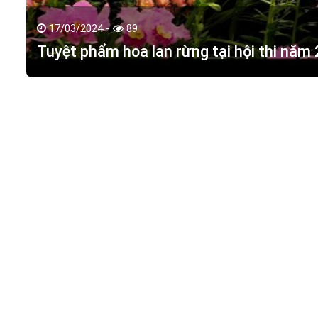
17/03/2024 -
89
Tuyệt phẩm hoa lan rừng tại hội thi năm
HOA LAN TÁC PHẨM
(
HỒ ĐIỆP - HOA LAN R
M.S.D.N: 0316351269, Cấp tại Phòng KHDT Tp. HCM.
Giấy phép số: 0316351269
Địa chỉ:
42 Đường 18, Khu phố 3, Phường Hiệp Bình Chán
Điện thoại:
0988 114 449
Email:
hoalantacpham@gmail.com
Website:
https://hoalantacpham.com/