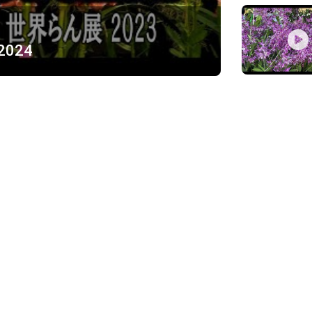
 2024
ỪNG
)
Về chúng tôi
Giới thiệu
Chính sách bảo mật
h, Thủ Đức
Chính sách vận chuyển và ki
Chính sách thanh toán
Chính sách đổi trả