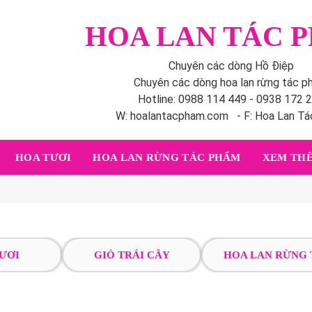
HOA LAN TÁC 
Chuyên các dòng Hồ Điệp
Chuyên các dòng hoa lan rừng tác 
Hotline: 0988 114 449 - 0938 172 
W: hoalantacpham.com - F: Hoa Lan T
HOA TƯƠI
HOA LAN RỪNG TÁC PHẨM
XEM THÊ
ƯƠI
GIỎ TRÁI CÂY
HOA LAN RỪNG