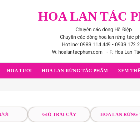
HOA LAN TÁC 
Chuyên các dòng Hồ Điệp
Chuyên các dòng hoa lan rừng tác 
Hotline: 0988 114 449 - 0938 172 
W: hoalantacpham.com - F: Hoa Lan T
HOA TƯƠI
HOA LAN RỪNG TÁC PHẨM
XEM THÊ
ƯƠI
GIỎ TRÁI CÂY
HOA LAN RỪNG