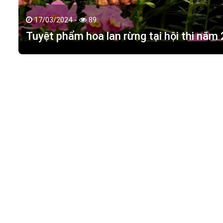
17/03/2024 -
89
Tuyệt phẩm hoa lan rừng tại hội thi năm
HOA LAN TÁC PHẨM
(
HỒ ĐIỆP - HOA LAN R
M.S.D.N: 0316351269, Cấp tại Phòng KHDT Tp. HCM.
Giấy phép số: 0316351269
Địa chỉ:
42 Đường 18, Khu phố 3, Phường Hiệp Bình Chán
Điện thoại:
0988 114 449
Email:
hoalantacpham@gmail.com
Website:
https://hoalantacpham.com/