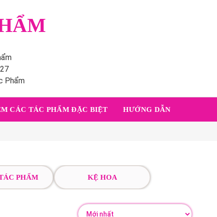
PHẨM
phẩm
227
ác Phẩm
M CÁC TÁC PHẨM ĐẶC BIỆT
HƯỚNG DẪN
 TÁC PHẨM
KỆ HOA