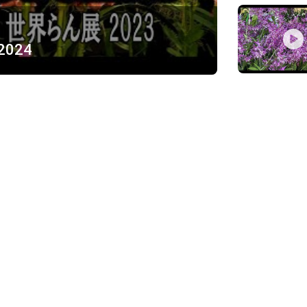
 2024
ỪNG
)
Về chúng tôi
Giới thiệu
Chính sách bảo mật
h, Thủ Đức
Chính sách vận chuyển và ki
Chính sách thanh toán
Chính sách đổi trả