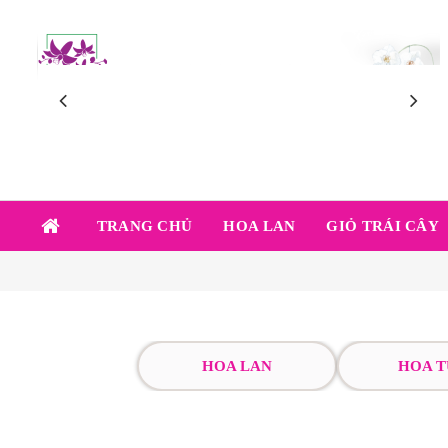
TRANG CHỦ
HOA LAN
GIỎ TRÁI CÂY
HOA LAN
HOA T