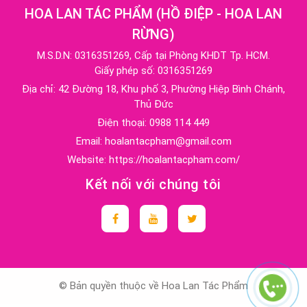
HOA LAN TÁC PHẨM
(
HỒ ĐIỆP - HOA LAN
RỪNG
)
M.S.D.N: 0316351269, Cấp tại Phòng KHDT Tp. HCM.
Giấy phép số: 0316351269
Địa chỉ:
42 Đường 18, Khu phố 3, Phường Hiệp Bình Chánh,
Thủ Đức
Điện thoại:
0988 114 449
Email:
hoalantacpham@gmail.com
Website:
https://hoalantacpham.com/
Kết nối với chúng tôi
© Bản quyền thuộc về Hoa Lan Tác Phẩm