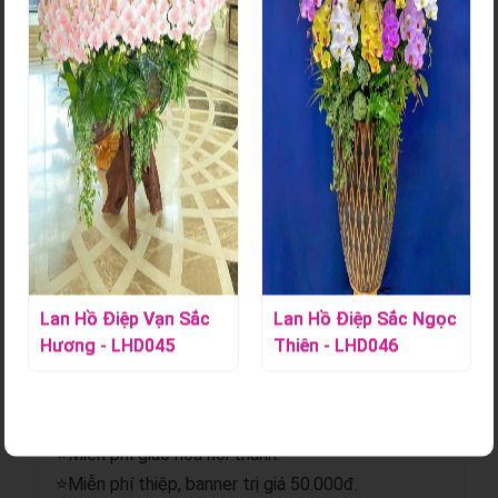
Hoa Lan Hồ Điệp Trắng Nhuỵ Vàng
Mã sản phẩm:
S000851
Mỗi nghệ nhân cắm hoa sẽ tạo ra các mẫu hoa khác nhau,
không hoàn toàn giống nhau 100% và có độ tùy biến đôi
chút, hoalantacpham.com cam kết đảm bảo tầm 90%-95%
như mẫu cho quý khách hàng (100% sản phẩm hoa lan từ
người dân làng hoa Lâm Đồng).
Lan Hồ Điệp Vạn Sắc
Lan Hồ Điệp Sắc Ngọc
Chi tiết sản phẩm
Hương - LHD045
Thiên - LHD046
⭐Giao hoa hỏa tốc.
⭐Gửi hình trước và sau khi giao.
⭐Miễn phí giao hoa nội thành.
⭐Miễn phí thiệp, banner trị giá 50.000đ.