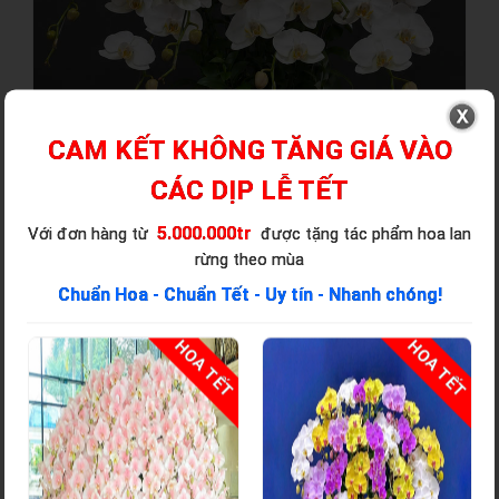
CAM KẾT KHÔNG TĂNG GIÁ VÀO
CÁC DỊP LỄ TẾT
5.000.000tr
Với đơn hàng từ
được tặng tác phẩm hoa lan
rừng theo mùa
Chuẩn Hoa - Chuẩn Tết - Uy tín - Nhanh chóng!
T
HOA TẾT
HOA TẾT