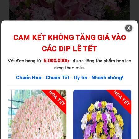
CAM KẾT KHÔNG TĂNG GIÁ VÀO
CÁC DỊP LỄ TẾT
5.000.000tr
Với đơn hàng từ
được tặng tác phẩm hoa lan
rừng theo mùa
Chuẩn Hoa - Chuẩn Tết - Uy tín - Nhanh chóng!
T
HOA TẾT
HOA TẾT