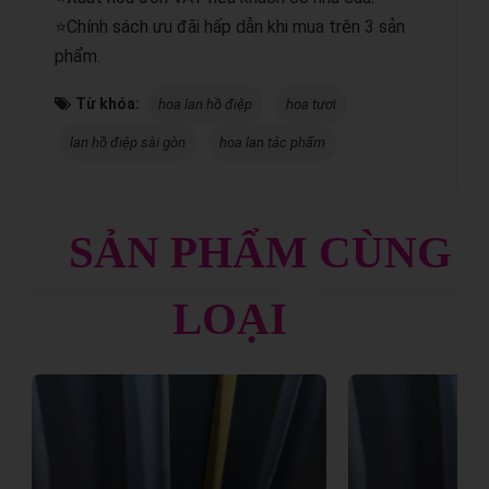
⭐Chính sách ưu đãi hấp dẫn khi mua trên 3 sản
phẩm.
Từ khóa:
hoa lan hồ điệp
hoa tươi
lan hồ điệp sài gòn
hoa lan tác phẩm
SẢN PHẨM CÙNG
LOẠI