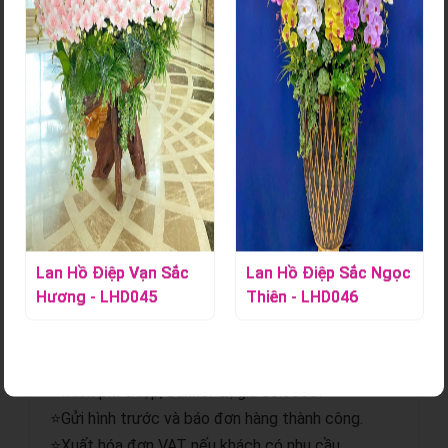
Bó Hoa Tươi - HT130
Mã sản phẩm:
S000881
Liên hệ ngay Hoa Lan Tác Phẩm để đặt những bó hoa xinh
gửi đến những người mình yêu thương.
Chi tiết sản phẩm
Lan Hồ Điệp Vạn Sắc
Lan Hồ Điệp Sắc Ngọc
Hương - LHD045
Thiên - LHD046
⭐Giao hoa hỏa tốc.
⭐Gửi hình trước và sau khi giao.
⭐Miễn phí giao hoa nội thành.
⭐Miễn phí thiệp, banner trị giá 50.000đ.
⭐Gửi hình trước và báo đơn hàng thành công.
⭐Xuất hóa đơn VAT nếu khách có nhu cầu.