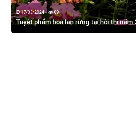
17/03/2024 -
89
Tuyệt phẩm hoa lan rừng tại hội thi năm
HOA LAN TÁC PHẨM
(
HỒ ĐIỆP - HOA LAN R
M.S.D.N: 0316351269, Cấp tại Phòng KHDT Tp. HCM.
Giấy phép số: 0316351269
Địa chỉ:
42 Đường 18, Khu phố 3, Phường Hiệp Bình Chán
Điện thoại:
0988 114 449
Email:
hoalantacpham@gmail.com
Website:
https://hoalantacpham.com/