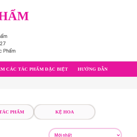
PHẨM
phẩm
227
ác Phẩm
M CÁC TÁC PHẨM ĐẶC BIỆT
HƯỚNG DẪN
 TÁC PHẨM
KỆ HOA