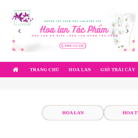
TRANG CHỦ
HOA LAN
GIỎ TRÁI CÂY
HOA LAN
HOA T