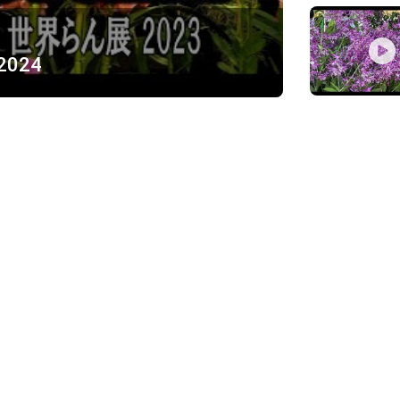
 2024
ỪNG
)
Về chúng tôi
Giới thiệu
Chính sách bảo mật
h, Thủ Đức
Chính sách vận chuyển và ki
Chính sách thanh toán
Chính sách đổi trả