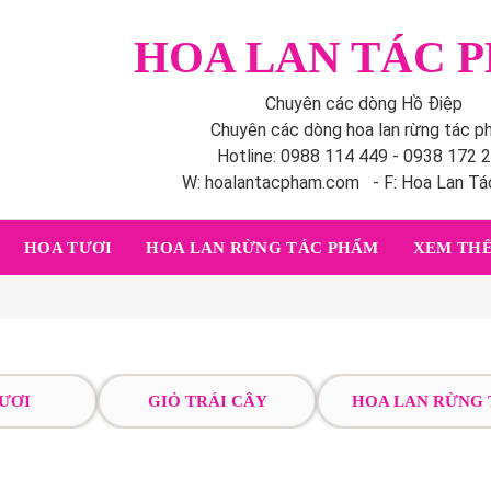
HOA LAN TÁC 
Chuyên các dòng Hồ Điệp
Chuyên các dòng hoa lan rừng tác 
Hotline: 0988 114 449 - 0938 172 
W: hoalantacpham.com - F: Hoa Lan T
HOA TƯƠI
HOA LAN RỪNG TÁC PHẨM
XEM THÊ
ƯƠI
GIỎ TRÁI CÂY
HOA LAN RỪNG