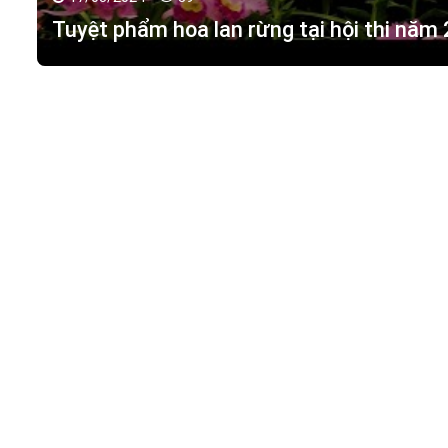
17/03/2024 -
89
Tuyệt phẩm hoa lan rừng tại hội thi năm
HOA LAN TÁC PHẨM
(
HỒ ĐIỆP - HOA LAN R
M.S.D.N: 0316351269, Cấp tại Phòng KHDT Tp. HCM.
Giấy phép số: 0316351269
Địa chỉ:
42 Đường 18, Khu phố 3, Phường Hiệp Bình Chán
Điện thoại:
0988 114 449
Email:
hoalantacpham@gmail.com
Website:
https://hoalantacpham.com/