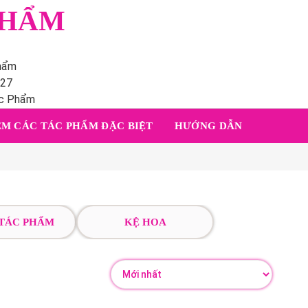
PHẨM
phẩm
227
ác Phẩm
M CÁC TÁC PHẨM ĐẶC BIỆT
HƯỚNG DẪN
 TÁC PHẨM
KỆ HOA