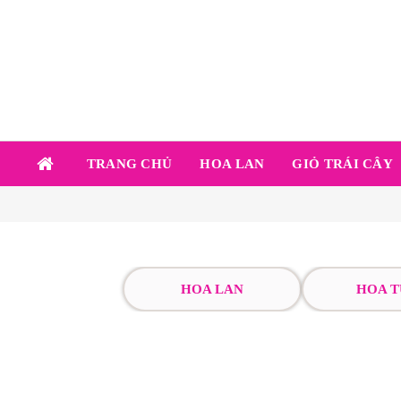
TRANG CHỦ
HOA LAN
GIỎ TRÁI CÂY
HOA LAN
HOA T