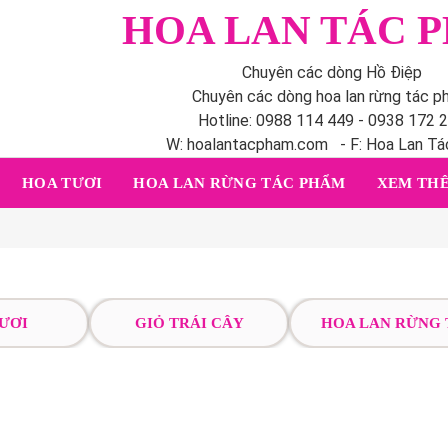
HOA LAN TÁC 
Chuyên các dòng Hồ Điệp
Chuyên các dòng hoa lan rừng tác 
Hotline: 0988 114 449 - 0938 172 
W: hoalantacpham.com - F: Hoa Lan T
HOA TƯƠI
HOA LAN RỪNG TÁC PHẨM
XEM THÊ
ƯƠI
GIỎ TRÁI CÂY
HOA LAN RỪNG