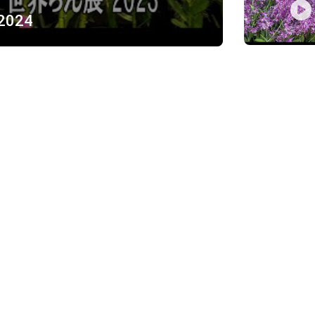
 2024
ỪNG
)
Về chúng tôi
Giới thiệu
Chính sách bảo mật
h, Thủ Đức
Chính sách vận chuyển và ki
Chính sách thanh toán
Chính sách đổi trả