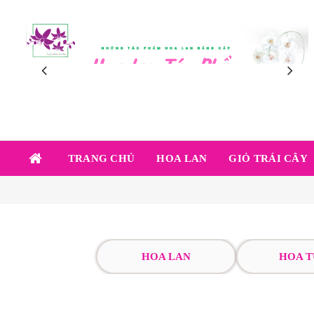
TRANG CHỦ
HOA LAN
GIỎ TRÁI CÂY
HOA LAN
HOA T