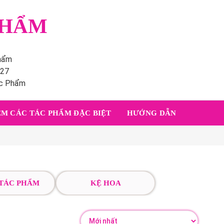
PHẨM
phẩm
227
ác Phẩm
M CÁC TÁC PHẨM ĐẶC BIỆT
HƯỚNG DẪN
 TÁC PHẨM
KỆ HOA