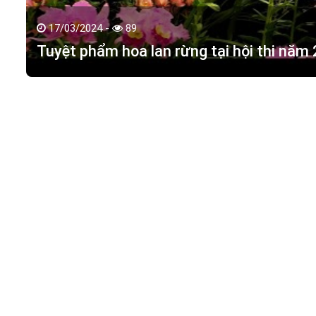
17/03/2024 -
89
Tuyệt phẩm hoa lan rừng tại hội thi năm
HOA LAN TÁC PHẨM
(
HỒ ĐIỆP - HOA LAN R
M.S.D.N: 0316351269, Cấp tại Phòng KHDT Tp. HCM.
Giấy phép số: 0316351269
Địa chỉ:
42 Đường 18, Khu phố 3, Phường Hiệp Bình Chán
Điện thoại:
0988 114 449
Email:
hoalantacpham@gmail.com
Website:
https://hoalantacpham.com/