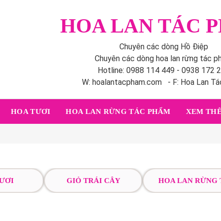
HOA LAN TÁC 
Chuyên các dòng Hồ Điệp
Chuyên các dòng hoa lan rừng tác 
Hotline: 0988 114 449 - 0938 172 
W: hoalantacpham.com - F: Hoa Lan T
HOA TƯƠI
HOA LAN RỪNG TÁC PHẨM
XEM THÊ
ƯƠI
GIỎ TRÁI CÂY
HOA LAN RỪNG