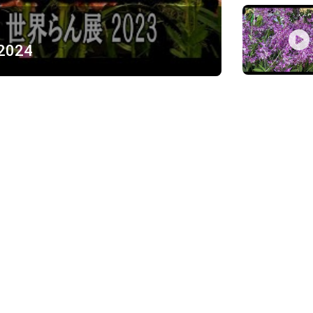
 2024
ỪNG
)
Về chúng tôi
Giới thiệu
Chính sách bảo mật
h, Thủ Đức
Chính sách vận chuyển và ki
Chính sách thanh toán
Chính sách đổi trả