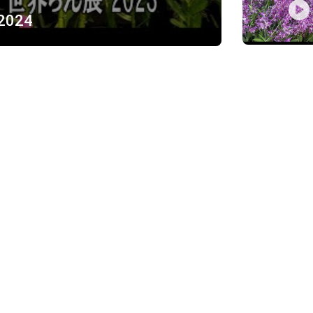
 2024
ỪNG
)
Về chúng tôi
Giới thiệu
Chính sách bảo mật
h, Thủ Đức
Chính sách vận chuyển và ki
Chính sách thanh toán
Chính sách đổi trả