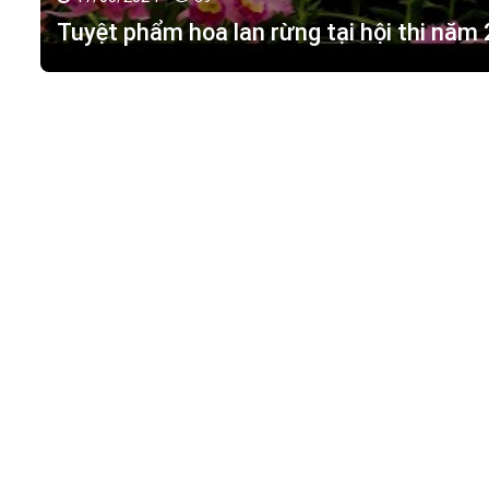
17/03/2024 -
89
Tuyệt phẩm hoa lan rừng tại hội thi năm
HOA LAN TÁC PHẨM
(
HỒ ĐIỆP - HOA LAN R
M.S.D.N: 0316351269, Cấp tại Phòng KHDT Tp. HCM.
Giấy phép số: 0316351269
Địa chỉ:
42 Đường 18, Khu phố 3, Phường Hiệp Bình Chán
Điện thoại:
0988 114 449
Email:
hoalantacpham@gmail.com
Website:
https://hoalantacpham.com/