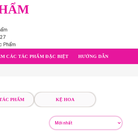
PHẨM
phẩm
227
ác Phẩm
M CÁC TÁC PHẨM ĐẶC BIỆT
HƯỚNG DẪN
 TÁC PHẨM
KỆ HOA