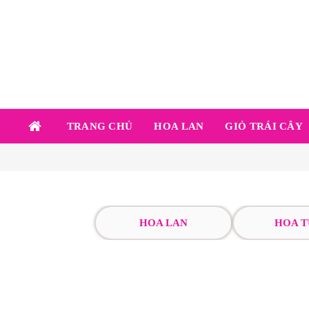
TRANG CHỦ
HOA LAN
GIỎ TRÁI CÂY
HOA LAN
HOA T