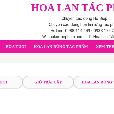
HOA LAN TÁC 
Chuyên các dòng Hồ Điệp
Chuyên các dòng hoa lan rừng tác 
Hotline: 0988 114 449 - 0938 172 
W: hoalantacpham.com - F: Hoa Lan T
HOA TƯƠI
HOA LAN RỪNG TÁC PHẨM
XEM THÊ
ƯƠI
GIỎ TRÁI CÂY
HOA LAN RỪNG