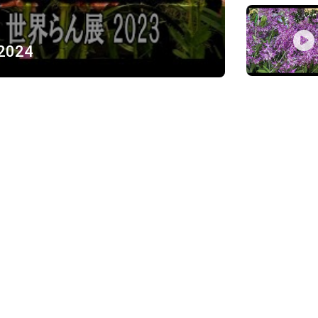
 2024
ỪNG
)
Về chúng tôi
Giới thiệu
Chính sách bảo mật
h, Thủ Đức
Chính sách vận chuyển và ki
Chính sách thanh toán
Chính sách đổi trả