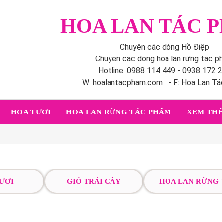
HOA LAN TÁC 
Chuyên các dòng Hồ Điệp
Chuyên các dòng hoa lan rừng tác 
Hotline: 0988 114 449 - 0938 172 
W: hoalantacpham.com - F: Hoa Lan T
HOA TƯƠI
HOA LAN RỪNG TÁC PHẨM
XEM THÊ
ƯƠI
GIỎ TRÁI CÂY
HOA LAN RỪNG