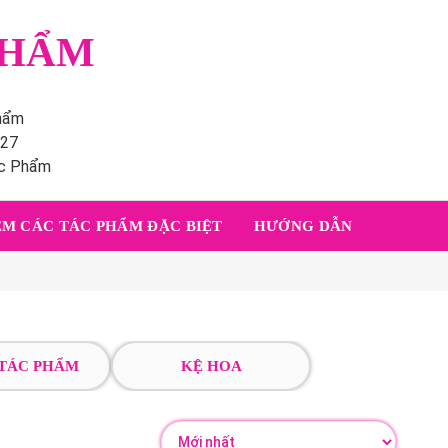
PHẨM
phẩm
227
ác Phẩm
M CÁC TÁC PHẨM ĐẶC BIỆT
HƯỚNG DẪN
 TÁC PHẨM
KỆ HOA