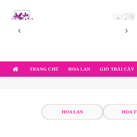
TRANG CHỦ
HOA LAN
GIỎ TRÁI CÂY
HOA LAN
HOA T