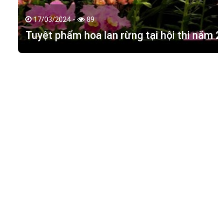
17/03/2024 -
89
Tuyệt phẩm hoa lan rừng tại hội thi năm
HOA LAN TÁC PHẨM
(
HỒ ĐIỆP - HOA LAN R
M.S.D.N: 0316351269, Cấp tại Phòng KHDT Tp. HCM.
Giấy phép số: 0316351269
Địa chỉ:
42 Đường 18, Khu phố 3, Phường Hiệp Bình Chán
Điện thoại:
0988 114 449
Email:
hoalantacpham@gmail.com
Website:
https://hoalantacpham.com/