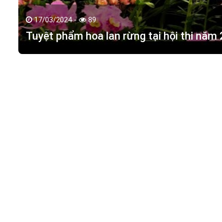
17/03/2024 -
89
Tuyệt phẩm hoa lan rừng tại hội thi năm
HOA LAN TÁC PHẨM
(
HỒ ĐIỆP - HOA LAN R
M.S.D.N: 0316351269, Cấp tại Phòng KHDT Tp. HCM.
Giấy phép số: 0316351269
Địa chỉ:
42 Đường 18, Khu phố 3, Phường Hiệp Bình Chán
Điện thoại:
0988 114 449
Email:
hoalantacpham@gmail.com
Website:
https://hoalantacpham.com/