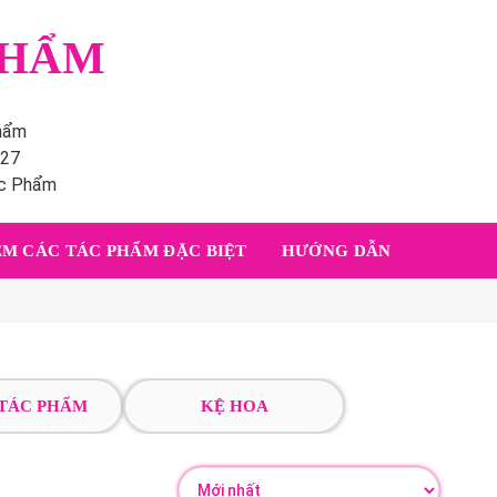
PHẨM
phẩm
227
ác Phẩm
M CÁC TÁC PHẨM ĐẶC BIỆT
HƯỚNG DẪN
 TÁC PHẨM
KỆ HOA