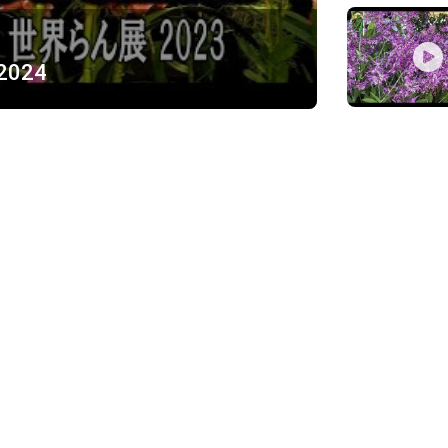
 2024
ỪNG
)
Về chúng tôi
Giới thiệu
Chính sách bảo mật
h, Thủ Đức
Chính sách vận chuyển và ki
Chính sách thanh toán
Chính sách đổi trả