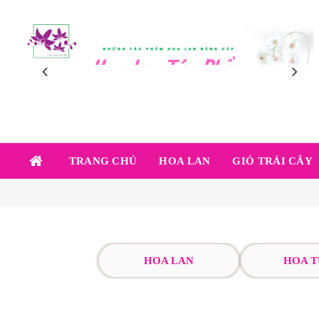
TRANG CHỦ
HOA LAN
GIỎ TRÁI CÂY
HOA LAN
HOA T