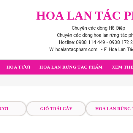
HOA LAN TÁC 
Chuyên các dòng Hồ Điệp
Chuyên các dòng hoa lan rừng tác 
Hotline: 0988 114 449 - 0938 172 
W: hoalantacpham.com - F: Hoa Lan T
HOA TƯƠI
HOA LAN RỪNG TÁC PHẨM
XEM THÊ
ƯƠI
GIỎ TRÁI CÂY
HOA LAN RỪNG