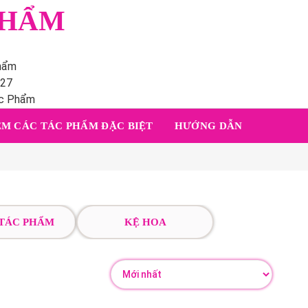
PHẨM
phẩm
227
ác Phẩm
M CÁC TÁC PHẨM ĐẶC BIỆT
HƯỚNG DẪN
 TÁC PHẨM
KỆ HOA