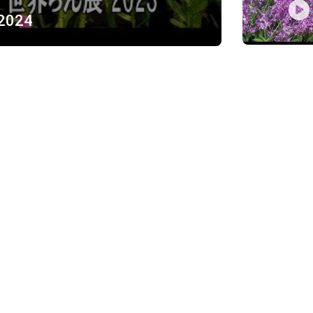
 2024
ỪNG
)
Về chúng tôi
Giới thiệu
Chính sách bảo mật
h, Thủ Đức
Chính sách vận chuyển và ki
Chính sách thanh toán
Chính sách đổi trả