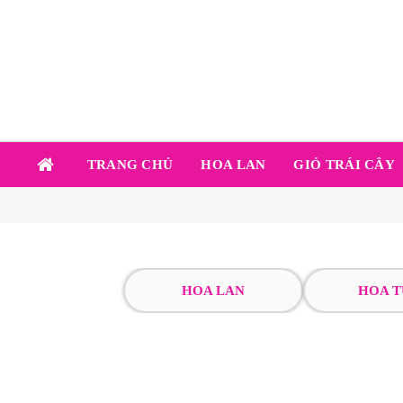
TRANG CHỦ
HOA LAN
GIỎ TRÁI CÂY
HOA LAN
HOA T