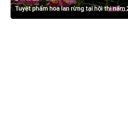
Tuyệt phẩm hoa lan rừng tại hội thi năm
HOA LAN TÁC PHẨM
(
HỒ ĐIỆP - HOA LAN R
M.S.D.N: 0316351269, Cấp tại Phòng KHDT Tp. HCM.
Giấy phép số: 0316351269
Địa chỉ:
42 Đường 18, Khu phố 3, Phường Hiệp Bình Chán
Điện thoại:
0988 114 449
Email:
hoalantacpham@gmail.com
Website:
https://hoalantacpham.com/