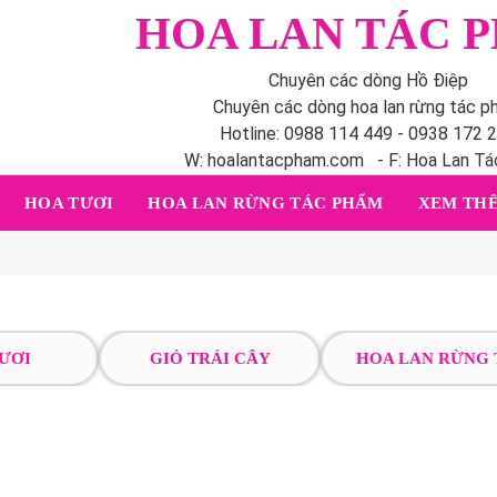
HOA LAN TÁC 
Chuyên các dòng Hồ Điệp
Chuyên các dòng hoa lan rừng tác 
Hotline: 0988 114 449 - 0938 172 
W: hoalantacpham.com - F: Hoa Lan T
HOA TƯƠI
HOA LAN RỪNG TÁC PHẨM
XEM THÊ
ƯƠI
GIỎ TRÁI CÂY
HOA LAN RỪNG