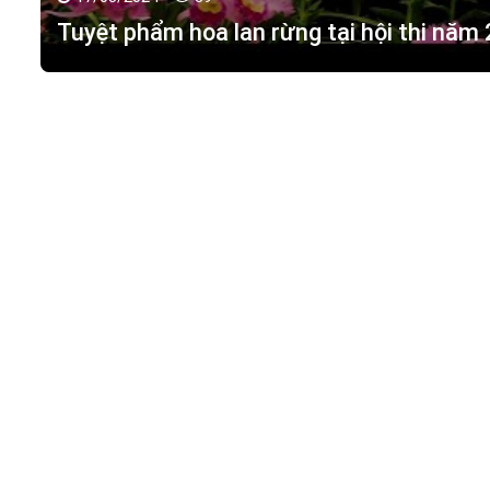
17/03/2024 -
89
Tuyệt phẩm hoa lan rừng tại hội thi năm
HOA LAN TÁC PHẨM
(
HỒ ĐIỆP - HOA LAN R
M.S.D.N: 0316351269, Cấp tại Phòng KHDT Tp. HCM.
Giấy phép số: 0316351269
Địa chỉ:
42 Đường 18, Khu phố 3, Phường Hiệp Bình Chán
Điện thoại:
0988 114 449
Email:
hoalantacpham@gmail.com
Website:
https://hoalantacpham.com/