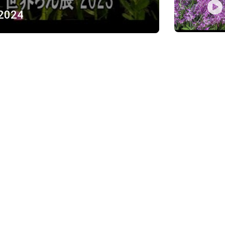
 2024
ỪNG
)
Về chúng tôi
Giới thiệu
Chính sách bảo mật
h, Thủ Đức
Chính sách vận chuyển và ki
Chính sách thanh toán
Chính sách đổi trả