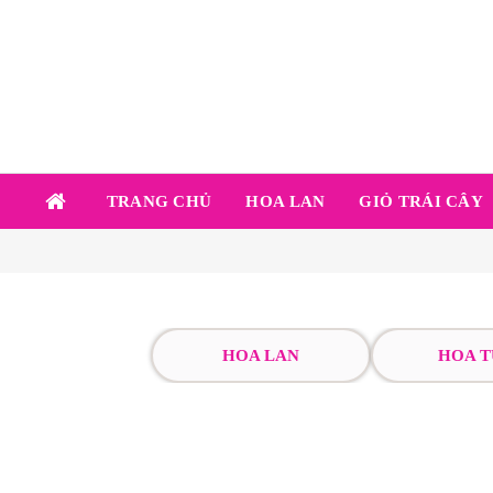
TRANG CHỦ
HOA LAN
GIỎ TRÁI CÂY
HOA LAN
HOA T