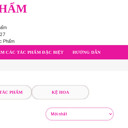
PHẨM
phẩm
227
ác Phẩm
M CÁC TÁC PHẨM ĐẶC BIỆT
HƯỚNG DẪN
 TÁC PHẨM
KỆ HOA