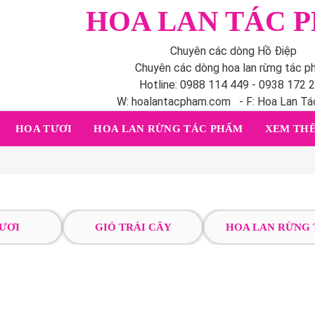
HOA LAN TÁC 
Chuyên các dòng Hồ Điệp
Chuyên các dòng hoa lan rừng tác 
Hotline: 0988 114 449 - 0938 172 
W: hoalantacpham.com - F: Hoa Lan T
HOA TƯƠI
HOA LAN RỪNG TÁC PHẨM
XEM THÊ
ƯƠI
GIỎ TRÁI CÂY
HOA LAN RỪNG